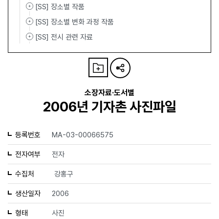
[SS] 장소별 작품
[SS] 장소별 변화 과정 작품
[SS] 전시 관련 자료
소장자료·도서별
2006년 기자촌 사진파일
등록번호
MA-03-00066575
전자여부
전자
수집처
강홍구
생산일자
2006
형태
사진