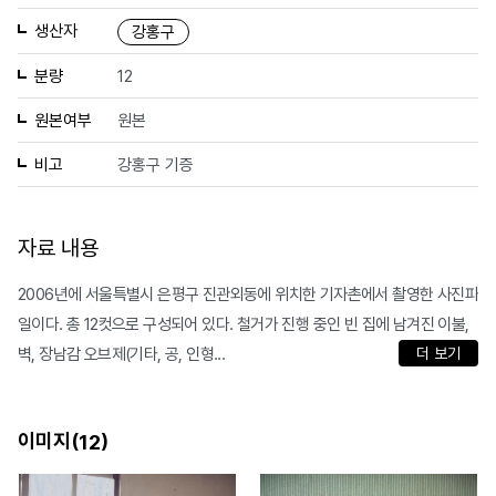
생산자
강홍구
분량
12
원본여부
원본
비고
강홍구 기증
자료 내용
2006년에 서울특별시 은평구 진관외동에 위치한 기자촌에서 촬영한 사진파
일이다. 총 12컷으로 구성되어 있다. 철거가 진행 중인 빈 집에 남겨진 이불,
벽, 장남감 오브제(기타, 공, 인형...
더 보기
이미지(
)
12