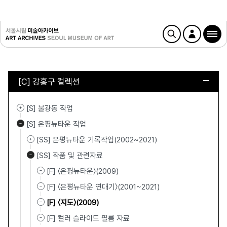
[C] 강홍구 컬렉션
[S] 불광동 작업
[S] 은평뉴타운 작업
[SS] 은평뉴타운 기록작업(2002~2021)
[SS] 작품 및 관련자료
[F] 〈은평뉴타운〉(2009)
[F] 〈은평뉴타운 연대기〉(2001~2021)
[F] 〈지도〉(2009)
[F] 컬러 슬라이드 필름 자료