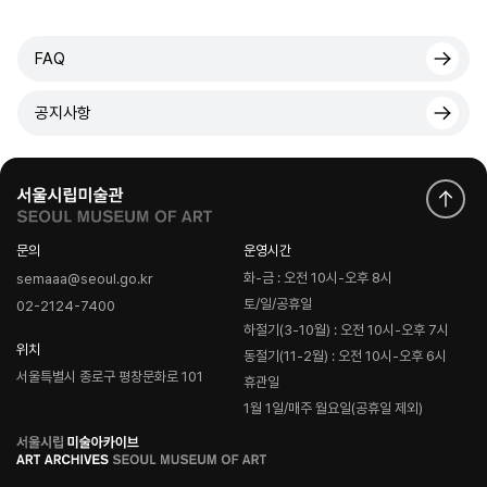
FAQ
공지사항
문의
운영시간
화-금 : 오전 10시-오후 8시
semaaa@seoul.go.kr
토/일/공휴일
02-2124-7400
하절기(3-10월) : 오전 10시-오후 7시
위치
동절기(11-2월) : 오전 10시-오후 6시
서울특별시 종로구 평창문화로 101
휴관일
1월 1일/매주 월요일(공휴일 제외)
로
고