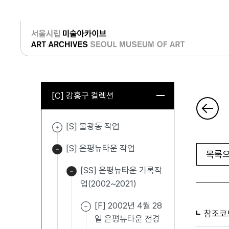
로그인
[C] 강홍구 컬렉션
[S] 불광동 작업
[S] 은평뉴타운 작업
목록으
[SS] 은평뉴타운 기록작
업(2002~2021)
[F] 2002년 4월 28
참조코
일 은평뉴타운 전경