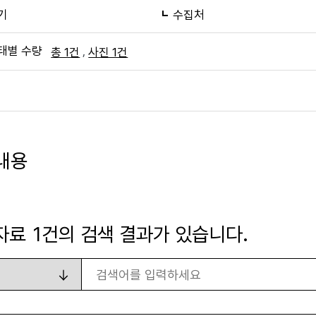
기
수집처
태별 수량
,
총 1건
사진 1건
내용
자료
1
건의 검색 결과가 있습니다.
검색