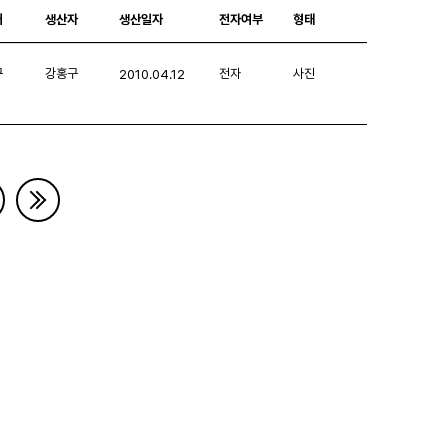
처
생산자
생산일자
전자여부
형태
구
강홍구
전자
사진
2010.04.12