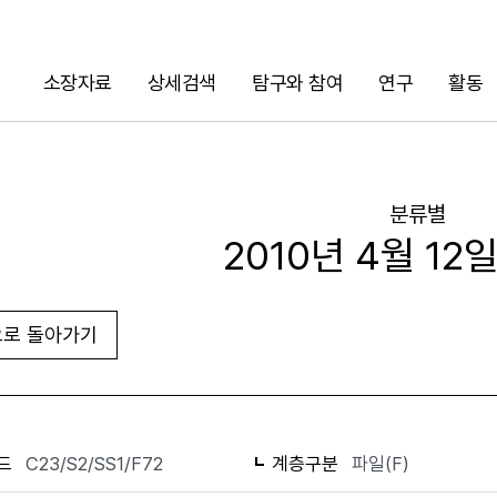
소장자료
상세검색
탐구와 참여
연구
활동
검색
분류별
2010년 4월 12
로 돌아가기
화면인쇄
드
C23/S2/SS1/F72
계층구분
파일(F)