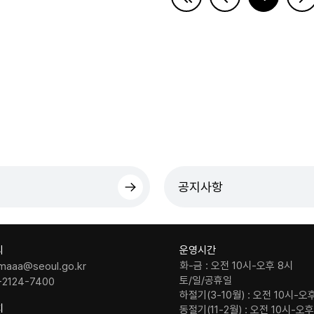
공지사항
의
운영시간
화-금 : 오전 10시-오후 8시
maaa@seoul.go.kr
토/일/공휴일
-2124-7400
하절기(3-10월) : 오전 10시-오
치
동절기(11-2월) : 오전 10시-오