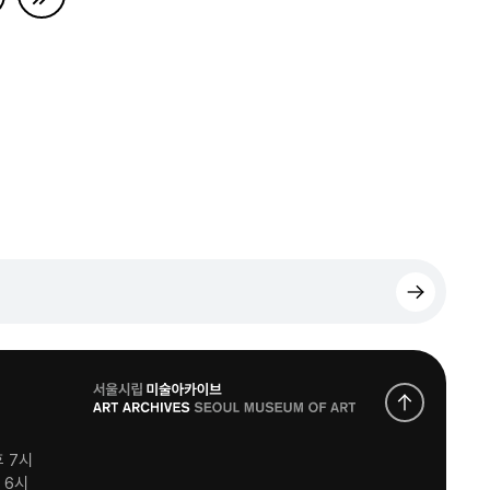
로
고
후 7시
후 6시