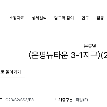
소장자료
상세검색
탐구와 참여
연구
활동
검색
분류별
〈은평뉴타운 3-1지구〉(2
로 돌아가기
화면인쇄
드
C23/S2/SS3/F3
계층구분
파일(F)