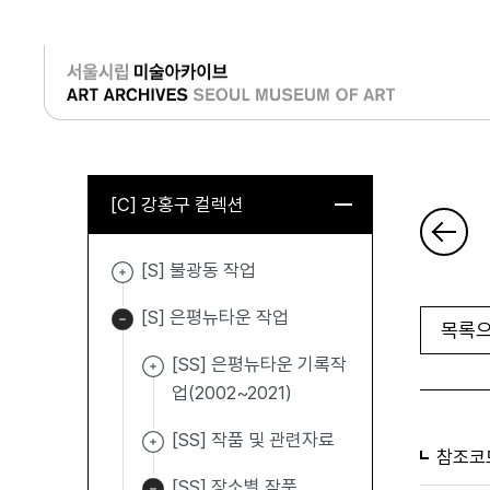
로그인
[C] 강홍구 컬렉션
[S] 불광동 작업
[S] 은평뉴타운 작업
목록으
[SS] 은평뉴타운 기록작
업(2002~2021)
[SS] 작품 및 관련자료
참조코
[SS] 장소별 작품