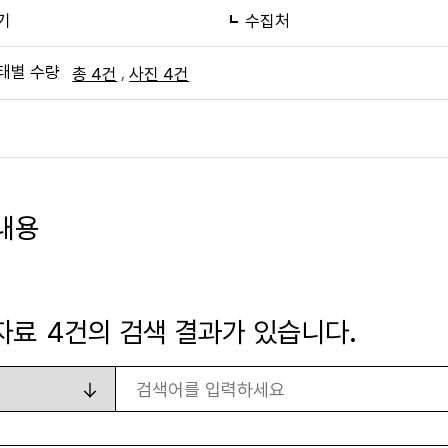
기
수집처
태별 수량
,
총 4건
사진 4건
내용
자료
4
건의 검색 결과가 있습니다.
검색