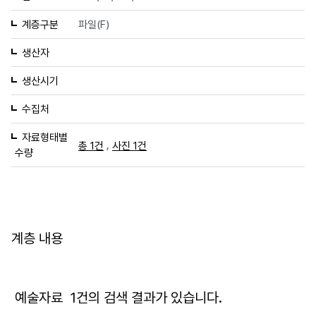
계층구분
파일(F)
생산자
생산시기
수집처
자료형태별
,
총 1건
사진 1건
수량
계층 내용
예술자료
1
건의 검색 결과가 있습니다.