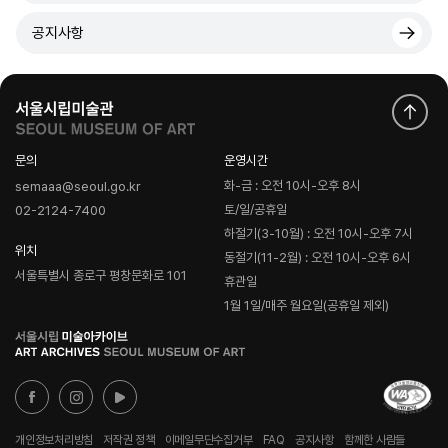
공지사항
문의
운영시간
화-금 : 오전 10시-오후 8시
semaaa@seoul.go.kr
토/일/공휴일
02-2124-7400
하절기(3-10월) : 오전 10시-오후 7시
위치
동절기(11-2월) : 오전 10시-오후 6시
서울특별시 종로구 평창문화로 101
휴관일
1월 1일/매주 월요일(공휴일 제외)
로
고
개인정보처리방침
저작권 정책
이메일무단수집거부
FAQ
공지사항
함께한 사람들