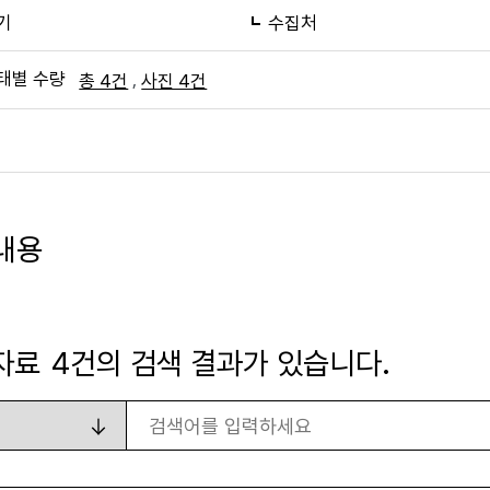
기
수집처
태별 수량
,
총 4건
사진 4건
내용
자료
4
건의 검색 결과가 있습니다.
검색