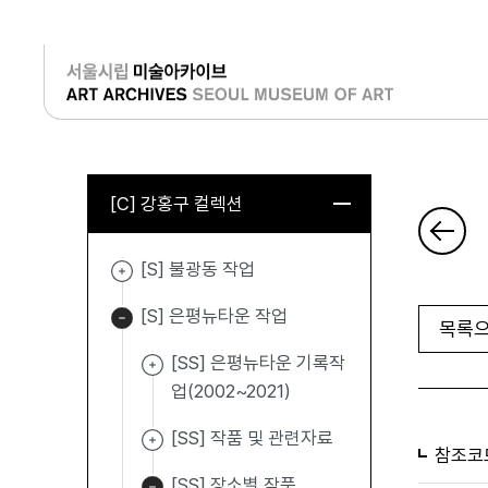
로그인
[C] 강홍구 컬렉션
[S] 불광동 작업
[S] 은평뉴타운 작업
목록으
[SS] 은평뉴타운 기록작
업(2002~2021)
[SS] 작품 및 관련자료
참조코
[SS] 장소별 작품