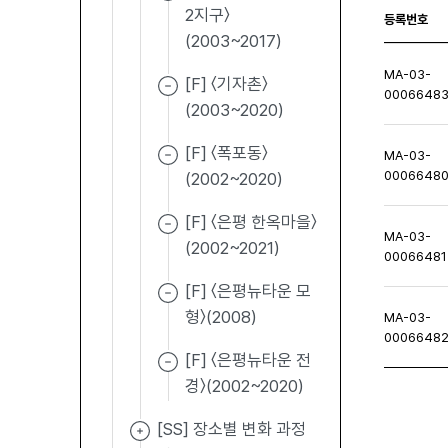
2지구〉
등록번호
(2003~2017)
MA-03-
[F] 〈기자촌〉
0006648
(2003~2020)
[F] 〈폭포동〉
MA-03-
0006648
(2002~2020)
[F] 〈은평 한옥마을〉
MA-03-
(2002~2021)
00066481
[F] 〈은평뉴타운 모
형〉(2008)
MA-03-
0006648
[F] 〈은평뉴타운 전
경〉(2002~2020)
[SS] 장소별 변화 과정
처음페이지
이전페이지
다음페이지
마지막페