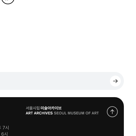
로
고
후 7시
후 6시