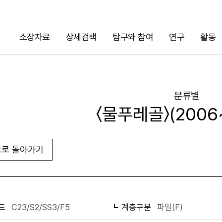
소장자료
상세검색
탐구와 참여
연구
활동
검색
분류별
〈물푸레골〉(2006
로 돌아가기
화면인쇄
드
C23/S2/SS3/F5
계층구분
파일(F)