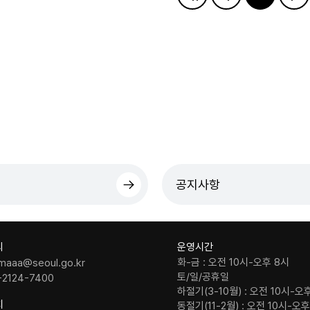
공지사항
의
운영시간
화-금 : 오전 10시-오후 8시
maaa@seoul.go.kr
토/일/공휴일
-2124-7400
하절기(3-10월) : 오전 10시-오
치
동절기(11-2월) : 오전 10시-오