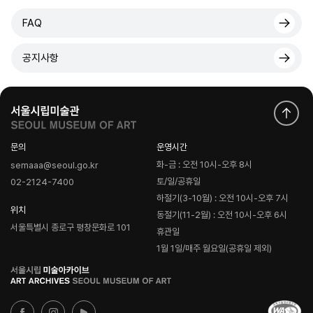
FAQ
공지사항
문의
운영시간
화-금 : 오전 10시-오후 8시
semaaa@seoul.go.kr
토/일/공휴일
02-2124-7400
하절기(3-10월) : 오전 10시-오후 7시
위치
동절기(11-2월) : 오전 10시-오후 6시
서울특별시 종로구 평창문화로 101
휴관일
1월 1일/매주 월요일(공휴일 제외)
로
고