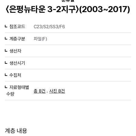
〈은평뉴타운 3-2지구〉(2003~2017)
참조코드
C23/S2/SS3/F6
계층구분
파일(F)
생산자
생산시기
수집처
자료형태별
,
총 8건
사진 8건
수량
계층 내용