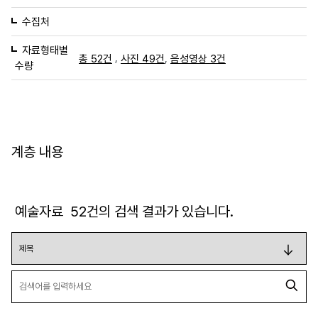
수집처
자료형태별
,
,
총 52건
사진 49건
음성영상 3건
수량
계층 내용
예술자료
52
건의 검색 결과가 있습니다.