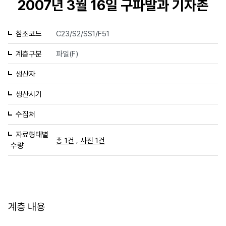
2007년 3월 16일 구파발과 기자촌
참조코드
C23/S2/SS1/F51
계층구분
파일(F)
생산자
생산시기
수집처
자료형태별
,
총 1건
사진 1건
수량
계층 내용