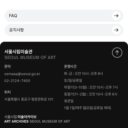
FAQ
공지사항
문의
운영시간
화-금 : 오전 10시-오후 8시
semaaa@seoul.go.kr
토/일/공휴일
02-2124-7400
하절기(3-10월) : 오전 10시-오후 7시
위치
동절기(11-2월) : 오전 10시-오후 6시
서울특별시 종로구 평창문화로 101
휴관일
1월 1일/매주 월요일(공휴일 제외)
로
고