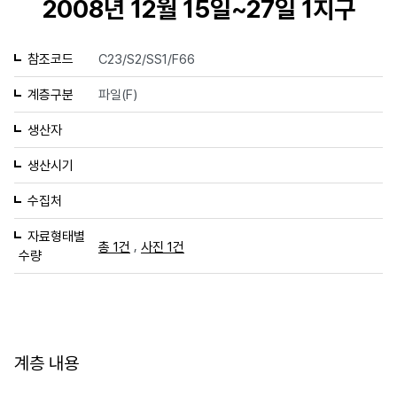
2008년 12월 15일~27일 1지구
참조코드
C23/S2/SS1/F66
계층구분
파일(F)
생산자
생산시기
수집처
자료형태별
,
총 1건
사진 1건
수량
계층 내용