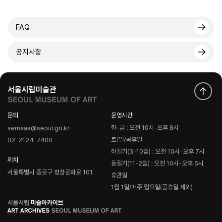
FAQ
공지사항
문의
운영시간
화-금 : 오전 10시-오후 8시
semaaa@seoul.go.kr
토/일/공휴일
02-2124-7400
하절기(3-10월) : 오전 10시-오후 7시
위치
동절기(11-2월) : 오전 10시-오후 6시
서울특별시 종로구 평창문화로 101
휴관일
1월 1일/매주 월요일(공휴일 제외)
로
고