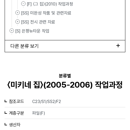
[F] 〈그 집〉(2010) 작업과정
[SS] 미완성 작품 및 관련자료
[SS] 전시 관련 자료
[S] 은평뉴타운 작업
다른 분류 보기
분류별
〈미키네 집〉(2005-2006) 작업과정
참조코드
C23/S1/SS2/F2
계층구분
파일(F)
생산자