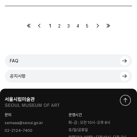
1
2
3
4
5
FAQ
공지사항
문의
운영시간
화-금 : 오전 10시-오후 8시
semaaa@seoul.go.kr
토/일/공휴일
02-2124-7400