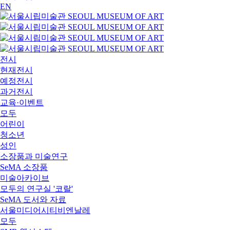
EN
전시
현재전시
예정전시
과거전시
교육·이벤트
모두
어린이
청소년
성인
소장품과 미술연구
SeMA 소장품
미술아카이브
모두의 연구실 '코랄'
SeMA 도서와 자료
서울미디어시티비엔날레
모두