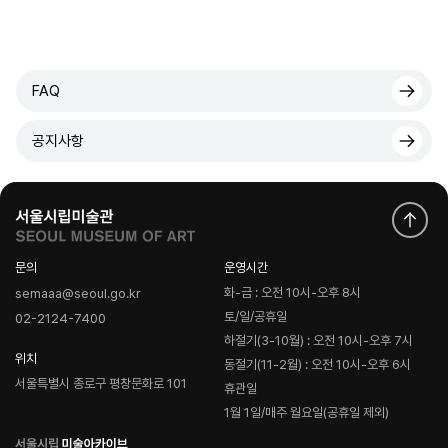
FAQ
공지사항
문의
운영시간
화-금 : 오전 10시-오후 8시
semaaa@seoul.go.kr
토/일/공휴일
02-2124-7400
하절기(3-10월) : 오전 10시-오후 7시
위치
동절기(11-2월) : 오전 10시-오후 6시
서울특별시 종로구 평창문화로 101
휴관일
1월 1일/매주 월요일(공휴일 제외)
로