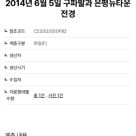
2014년 6월 5일 구파발과 은평뉴타운
전경
참조코드
C23/S2/SS1/F82
계층구분
파일(F)
생산자
생산시기
수집처
자료형태별
,
총 1건
사진 1건
수량
계층 내용