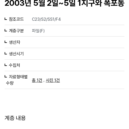
2003년 5월 2일~5일 1지구와 폭포동
참조코드
C23/S2/SS1/F4
계층구분
파일(F)
생산자
생산시기
수집처
자료형태별
,
총 1건
사진 1건
수량
계층 내용