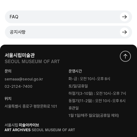
FAQ
공지사항
문의
운영시간
화-금 : 오전 10시-오후 8시
semaaa@seoul.go.kr
토/일/공휴일
02-2124-7400
하절기(3-10월) : 오전 10시-오후 7시
위치
동절기(11-2월) : 오전 10시-오후 6시
서울특별시 종로구 평창문화로 101
휴관일
1월 1일/매주 월요일(공휴일 제외)
로
고