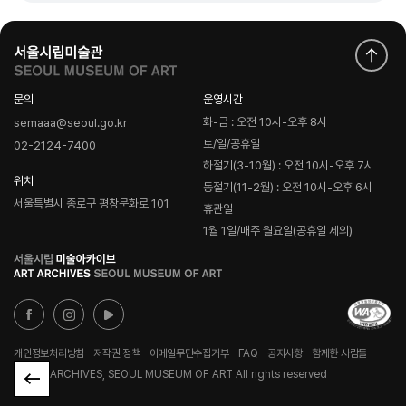
문의
운영시간
화-금 : 오전 10시-오후 8시
semaaa@seoul.go.kr
토/일/공휴일
02-2124-7400
하절기(3-10월) : 오전 10시-오후 7시
위치
동절기(11-2월) : 오전 10시-오후 6시
서울특별시 종로구 평창문화로 101
휴관일
1월 1일/매주 월요일(공휴일 제외)
로
고
개인정보처리방침
저작권 정책
이메일무단수집거부
FAQ
공지사항
함께한 사람들
© ART ARCHIVES, SEOUL MUSEUM OF ART All rights reserved