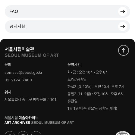
FAQ
공지사항
문의
운영시간
화-금 : 오전 10시-오후 8시
semaaa@seoul.go.kr
토/일/공휴일
02-2124-7400
하절기(3-10월) : 오전 10시-오후 7시
위치
동절기(11-2월) : 오전 10시-오후 6시
서울특별시 종로구 평창문화로 101
휴관일
1월 1일/매주 월요일(공휴일 제외)
로
고