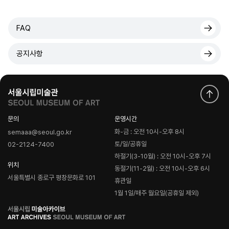
FAQ
공지사항
문의
운영시간
화-금 : 오전 10시-오후 8시
semaaa@seoul.go.kr
토/일/공휴일
02-2124-7400
하절기(3-10월) : 오전 10시-오후 7시
위치
동절기(11-2월) : 오전 10시-오후 6시
서울특별시 종로구 평창문화로 101
휴관일
1월 1일/매주 월요일(공휴일 제외)
로
고