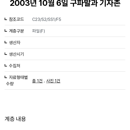
2003년 10월 6일 구파발과 기자촌
참조코드
C23/S2/SS1/F5
계층구분
파일(F)
생산자
생산시기
수집처
자료형태별
,
총 1건
사진 1건
수량
계층 내용