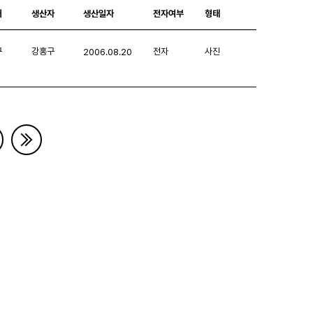
처
생산자
생산일자
전자여부
형태
구
강홍구
전자
사진
2006.08.20