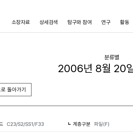
소장자료
상세검색
탐구와 참여
연구
활동
검색
분류별
2006년 8월 20
로 돌아가기
화면인쇄
드
C23/S2/SS1/F33
계층구분
파일(F)