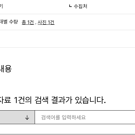
기
수집처
태별 수량
,
총 1건
사진 1건
내용
자료
1
건의 검색 결과가 있습니다.
검색