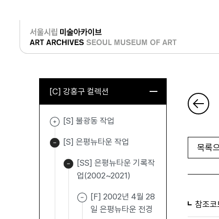
로그인
[C] 강홍구 컬렉션
[S] 불광동 작업
[S] 은평뉴타운 작업
목록으
[SS] 은평뉴타운 기록작
업(2002~2021)
[F] 2002년 4월 28
참조코
일 은평뉴타운 전경