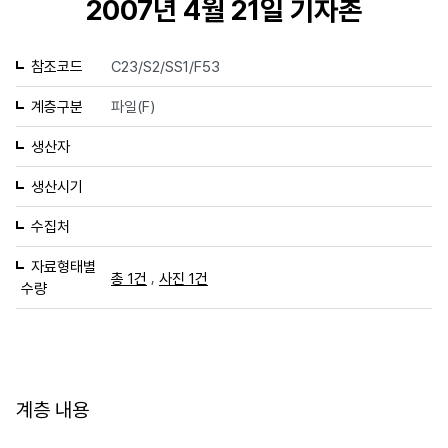
2007년 4월 21일 기자촌
참조코드
C23/S2/SS1/F53
계층구분
파일(F)
생산자
생산시기
수집처
자료형태별
,
총 1건
사진 1건
수량
계층 내용