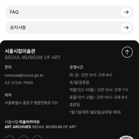
FAQ
공지사항
문의
운영시간
화-금 : 오전 10시-오후 8시
semaaa@seoul.go.kr
토/일/공휴일
02-2124-7400
하절기(3-10월) : 오전 10시-오후 7시
위치
동절기(11-2월) : 오전 10시-오후 6시
서울특별시 종로구 평창문화로 101
휴관일
1월 1일/매주 월요일(공휴일 제외)
로
고