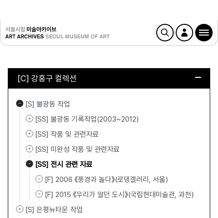
[C] 강홍구 컬렉션
[S] 불광동 작업
[SS] 불광동 기록작업(2003~2012)
[SS] 작품 및 관련자료
[SS] 미완성 작품 및 관련자료
[SS] 전시 관련 자료
[F] 2006 《풍경과 놀다》(로댕갤러리, 서울)
[F] 2015 《우리가 알던 도시》(국립현대미술관, 과천)
[S] 은평뉴타운 작업