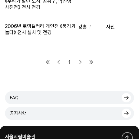
《우리가 알던 도시: 강홍구, 박진영
사진전》 전시 전경
2006년 로댕갤러리 개인전 《풍경과
강홍구
사진
놀다》 전시 설치 및 전경
1
FAQ
공지사항