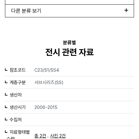
다른 분류 보기
분류별
전시 관련 자료
참조코드
C23/S1/SS4
계층구분
서브시리즈(SS)
생산자
생산시기
2006-2015
수집처
자료형태별
,
총 2건
사진 2건
수량