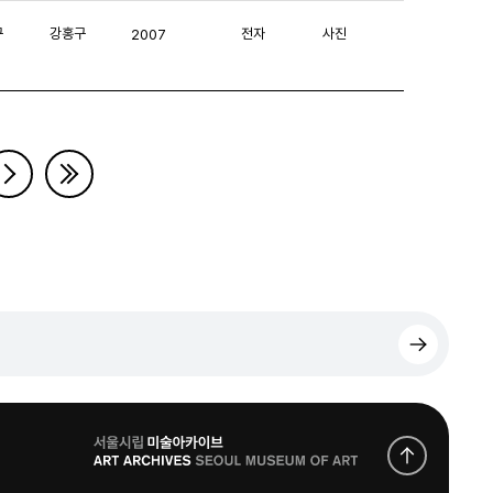
구
강홍구
전자
사진
2007
로
고