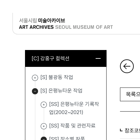
로그인
[C] 강홍구 컬렉션
[S] 불광동 작업
[S] 은평뉴타운 작업
목록으
[SS] 은평뉴타운 기록작
업(2002~2021)
[SS] 작품 및 관련자료
참조코
[SS] 장소별 작품