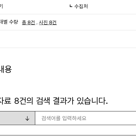
기
수집처
태별 수량
,
총 8건
사진 8건
내용
자료
8
건의 검색 결과가 있습니다.
검색