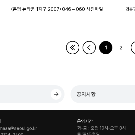
〈은평 뉴타운 1지구 2007〉 046～060 사진파일
강홍
6
1
2
막페이지
공지사항
의
운영시간
화-금 : 오전 10시-오후 8시
maaa@seoul.go.kr
토/일/공휴일
-2124-7400