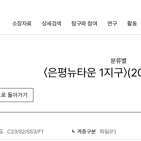
소장자료
상세검색
탐구와 참여
연구
활동
검색
분류별
〈은평뉴타운 1지구〉(20
로 돌아가기
화면인쇄
드
C23/S2/SS3/F1
계층구분
파일(F)