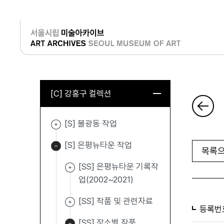
로그인
[C] 강홍구 컬렉션
[S] 불광동 작업
[S] 은평뉴타운 작업
목록으
[SS] 은평뉴타운 기록작
업(2002~2021)
[SS] 작품 및 관련자료
등록번
[SS] 장소별 작품