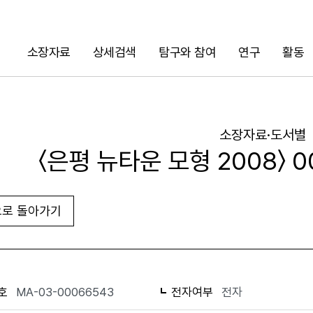
소장자료
상세검색
탐구와 참여
연구
활동
검색
소장자료·도서별
〈은평 뉴타운 모형 2008〉 
로 돌아가기
URL 복사
화면인쇄
호
MA-03-00066543
전자여부
전자