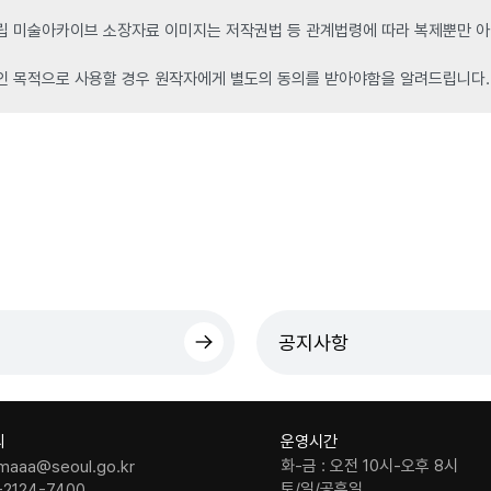
 미술아카이브 소장자료 이미지는 저작권법 등 관계법령에 따라 복제뿐만 아니
인 목적으로 사용할 경우 원작자에게 별도의 동의를 받아야함을 알려드립니다.
공지사항
의
운영시간
화-금 : 오전 10시-오후 8시
maaa@seoul.go.kr
토/일/공휴일
-2124-7400