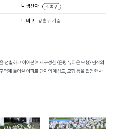
생산자
강홍구
비고
강홍구 기증
을 선별하고 이어붙여 재구성한 〈은평 뉴타운 모형〉 연작의
정 구역에 들어설 아파트 단지의 예상도, 모형 등을 촬영한 사