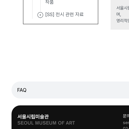
작품
서울시립
[SS] 전시 관련 자료
며,
영리적
FAQ
문
se
02