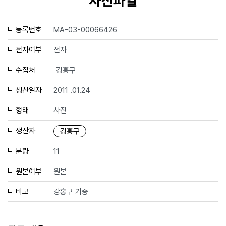
사진파일
등록번호
MA-03-00066426
전자여부
전자
수집처
강홍구
생산일자
2011 .01.24
형태
사진
생산자
강홍구
분량
11
원본여부
원본
비고
강홍구 기증