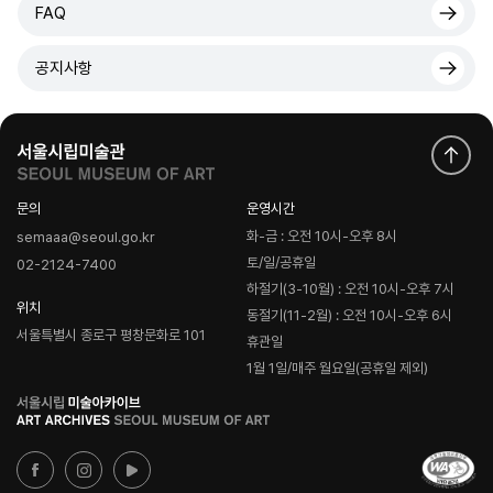
FAQ
공지사항
문의
운영시간
화-금 : 오전 10시-오후 8시
semaaa@seoul.go.kr
토/일/공휴일
02-2124-7400
하절기(3-10월) : 오전 10시-오후 7시
위치
동절기(11-2월) : 오전 10시-오후 6시
서울특별시 종로구 평창문화로 101
휴관일
1월 1일/매주 월요일(공휴일 제외)
로
고