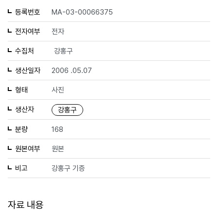
등록번호
MA-03-00066375
전자여부
전자
수집처
강홍구
생산일자
2006 .05.07
형태
사진
생산자
강홍구
분량
168
원본여부
원본
비고
강홍구 기증
자료 내용