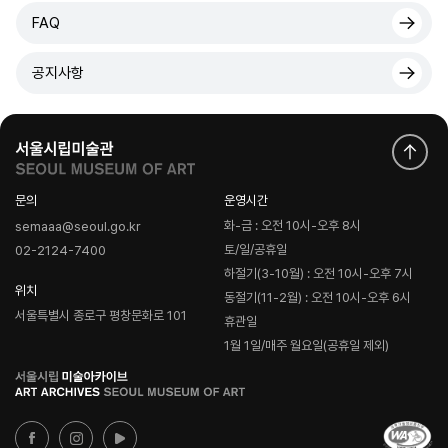
FAQ
공지사항
문의
운영시간
화-금 : 오전 10시-오후 8시
semaaa@seoul.go.kr
토/일/공휴일
02-2124-7400
하절기(3-10월) : 오전 10시-오후 7시
위치
동절기(11-2월) : 오전 10시-오후 6시
서울특별시 종로구 평창문화로 101
휴관일
1월 1일/매주 월요일(공휴일 제외)
로
고