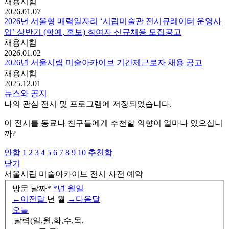
채용시험
2026.01.07
2026년 서울형 매력일자리 ‘시립미술관 전시큐레이터 운영사
업’ 상반기 (학예, 홍보) 참여자 신규채용 모집공고
채용시험
2026.01.02
2026년 서울시립 미술아카이브 기간제근로자 채용 공고
채용시험
2025.12.01
뉴스와 공지
나의 관심 전시 및 프로그램에 저장되었습니다.
이 전시를 동료나 친구들에게 추천할 의향이 얼마나 있으십니
까?
안함
1
2
3
4
5
6
7
8
9
10
추천함
닫기
서울시립 미술아카이브
전시 사전 예약
방문 날짜
*
*
년
월
일
←
이전달
년
월
→
다음달
오늘
달력(일,월,화,수,목,