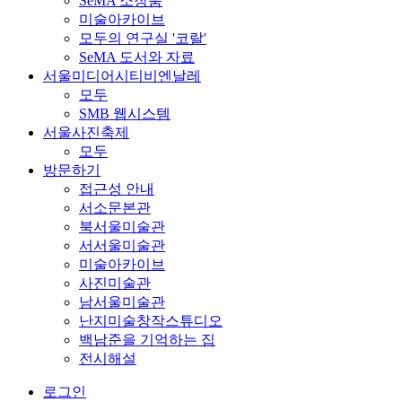
SeMA 소장품
미술아카이브
모두의 연구실 '코랄'
SeMA 도서와 자료
서울미디어시티비엔날레
모두
SMB 웹시스템
서울사진축제
모두
방문하기
접근성 안내
서소문본관
북서울미술관
서서울미술관
미술아카이브
사진미술관
남서울미술관
난지미술창작스튜디오
백남준을 기억하는 집
전시해설
로그인