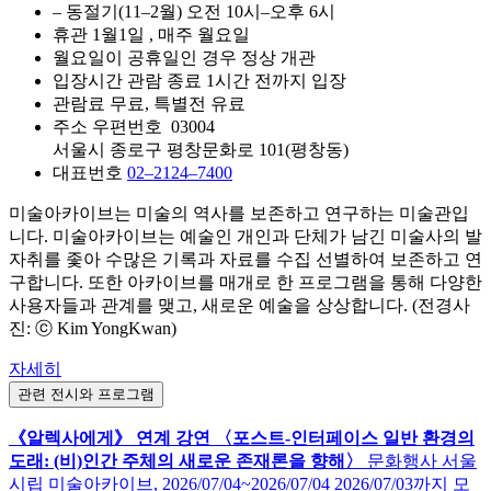
– 동절기(11–2월)
오전
10시–오후 6시
휴관
1월1일
, 매주 월요일
월요일이 공휴일인 경우 정상 개관
입장시간
관람 종료 1시간 전까지 입장
관람료
무료, 특별전 유료
주소
우편번호 03004
서울시 종로구 평창문화로 101(평창동)
대표번호
02–2124–7400
미술아카이브는 미술의 역사를 보존하고 연구하는 미술관입
니다. 미술아카이브는 예술인 개인과 단체가 남긴 미술사의 발
자취를 좇아 수많은 기록과 자료를 수집 선별하여 보존하고 연
구합니다. 또한 아카이브를 매개로 한 프로그램을 통해 다양한
사용자들과 관계를 맺고, 새로운 예술을 상상합니다. (전경사
진: ⓒ Kim YongKwan)
자세히
관련 전시와 프로그램
《알렉사에게》 연계 강연 〈포스트-인터페이스 일반 환경의
도래: (비)인간 주체의 새로운 존재론을 향해〉
문화행사
서울
시립 미술아카이브,
2026/07/04~2026/07/04
2026/07/03까지 모