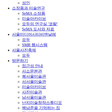
성인
소장품과 미술연구
SeMA 소장품
미술아카이브
모두의 연구실 '코랄'
SeMA 도서와 자료
서울미디어시티비엔날레
모두
SMB 웹시스템
서울사진축제
모두
방문하기
접근성 안내
서소문본관
북서울미술관
서서울미술관
미술아카이브
사진미술관
남서울미술관
난지미술창작스튜디오
백남준을 기억하는 집