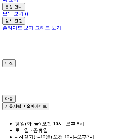
음성 안내
모두 보기
(
)
설치 전경
슬라이드 보기
그리드 보기
이전
다음
서울시립 미술아카이브
평일(화–금)
오전
10시–오후 8시
토 · 일 · 공휴일
– 하절기(3–10월)
오전
10시–오후7시