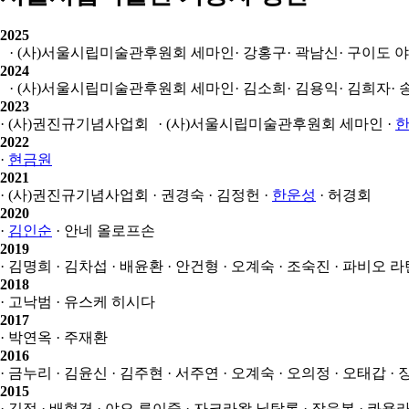
2025
· (사)서울시립미술관후원회 세마인
· 강홍구
· 곽남신
· 구이도 
2024
· (사)서울시립미술관후원회 세마인
· 김소희
· 김용익
· 김희자
·
2023
· (사)권진규기념사업회
· (사)서울시립미술관후원회 세마인
·
2022
·
현금원
2021
· (사)권진규기념사업회
· 권경숙
· 김정헌
·
한운성
· 허경회
2020
·
김인순
· 안네 올로프손
2019
· 김명희
· 김차섭
· 배윤환
· 안건형
· 오계숙
· 조숙진
· 파비오 
2018
· 고낙범
· 유스케 히시다
2017
· 박연옥
· 주재환
2016
· 금누리
· 김윤신
· 김주현
· 서주연
· 오계숙
· 오의정
· 오태갑
·
2015
· 김정
· 배형경
· 야오 루이중
· 자크라왈 닐탐롱
· 장응복
· 콰욜