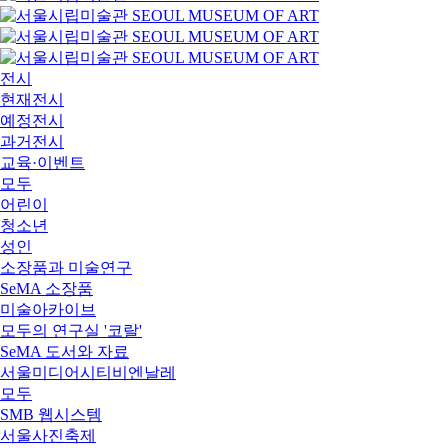
전시
현재전시
예정전시
과거전시
교육·이벤트
모두
어린이
청소년
성인
소장품과 미술연구
SeMA 소장품
미술아카이브
모두의 연구실 '코랄'
SeMA 도서와 자료
서울미디어시티비엔날레
모두
SMB 웹시스템
서울사진축제