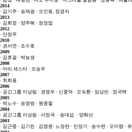
2014
· 김기주
· 송재광
· 오인동, 장경자
2013
· 김희정
· 양주혜
· 정정엽
2012
· 안정무
2010
· 권서연
· 조수호
2009
· 김호걸
· 박능생
2008
· 마리 세스터
· 오승우
2007
· 최희용
2006
· 공간그룹 이상림
· 권영우
· 신중덕
· 오숙환
· 임상빈
· 정국택
2005
· 박노수
· 송영방
· 원종철
2004
· 공간그룹 이상림
· 서정국
· 송대섭
· 양화선
2003
· 김근중
· 김기린
· 김영원
· 노정란
· 민정기
· 송수련
· 오이량
· 