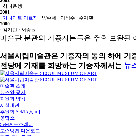
2002
· 하나은행
2001
·
가나아트 이호재
· 양주혜
· 이석주
· 주재환
2000
· 김기린
· 서승원
미술관 분관의 기증자분들은 추후 보완될 
서울시립미술관은 기증자의 동의 하에 기증
전당에 기재를 희망하는 기증자께서는
뉴
미술관 소개
뉴스와 공지
지원과 양성
시설대관
후원회 SeMA人[in]
응답소
SeMA 뉴스레터
도슨팅앱 다운로드