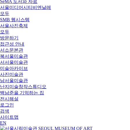
SeMA 도서와 자료
서울미디어시티비엔날레
모두
SMB 웹시스템
서울사진축제
모두
방문하기
접근성 안내
서소문본관
북서울미술관
서서울미술관
미술아카이브
사진미술관
남서울미술관
난지미술창작스튜디오
백남준을 기억하는 집
전시해설
로그인
검색
사이트맵
EN