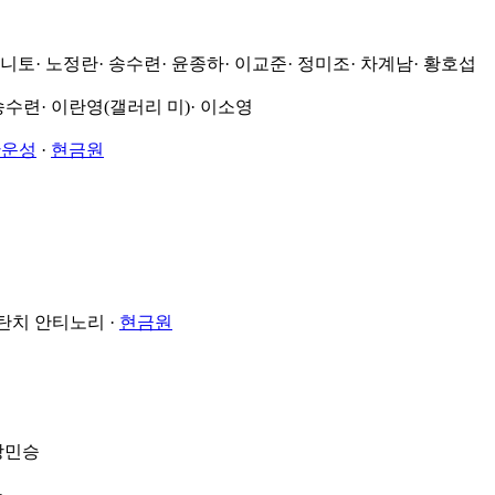
야니토
· 노정란
· 송수련
· 윤종하
· 이교준
· 정미조
· 차계남
· 황호섭
 송수련
· 이란영(갤러리 미)
· 이소영
한운성
·
현금원
라탄치 안티노리
·
현금원
 장민승
라