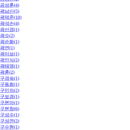
공성훈(4)
곽남신(5)
곽덕준(10)
곽석손(4)
곽선경(1)
곽수(2)
곽순화(1)
곽연(1)
곽이브(1)
곽인식(2)
곽태영(1)
곽훈(2)
구경숙(1)
구동희(1)
구민자(2)
구보경(1)
구본아(1)
구본창(6)
구성수(1)
구성연(2)
구수현(1)