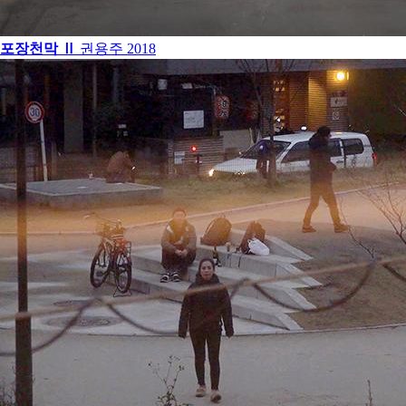
포장천막 Ⅱ
권용주
2018