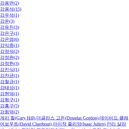
강용면(2)
강용석(15)
강우석(1)
강운(3)
강유진(3)
강은구(1)
강은엽(6)
강익중(1)
강정석(2)
강정완(2)
강정헌(3)
강진식(1)
강찬균(1)
강철규(1)
강태성(1)
강현덕(1)
강형구(1)
강홍구(5)
강희덕(2)
게리 힐(Gary Hill),더글라스 고든(Douglas Gordon),데이비드 클레
어보우트(David Claerbout),아이작 줄리앙(Isaac Julien),안리 살라