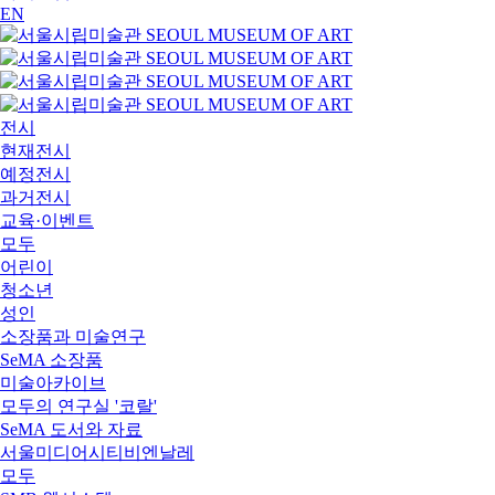
EN
전시
현재전시
예정전시
과거전시
교육·이벤트
모두
어린이
청소년
성인
소장품과 미술연구
SeMA 소장품
미술아카이브
모두의 연구실 '코랄'
SeMA 도서와 자료
서울미디어시티비엔날레
모두