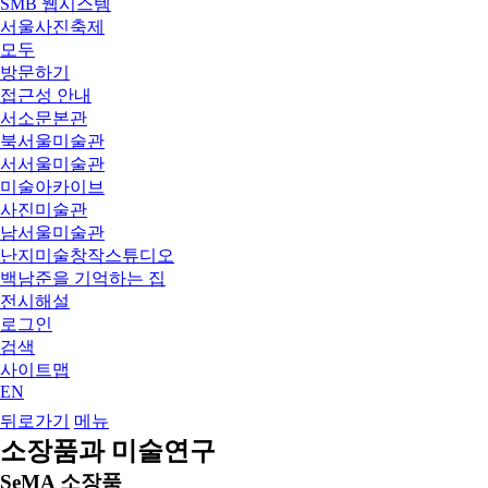
SMB 웹시스템
서울사진축제
모두
방문하기
접근성 안내
서소문본관
북서울미술관
서서울미술관
미술아카이브
사진미술관
남서울미술관
난지미술창작스튜디오
백남준을 기억하는 집
전시해설
로그인
검색
사이트맵
EN
뒤로가기
메뉴
소장품과 미술연구
SeMA 소장품