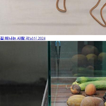
길 떠나는 사람
곽남신
2024