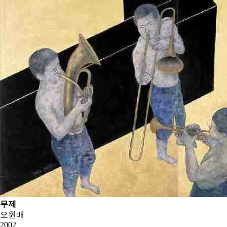
무제
오원배
2002