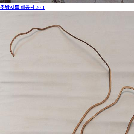
추방자들
백종관
2018