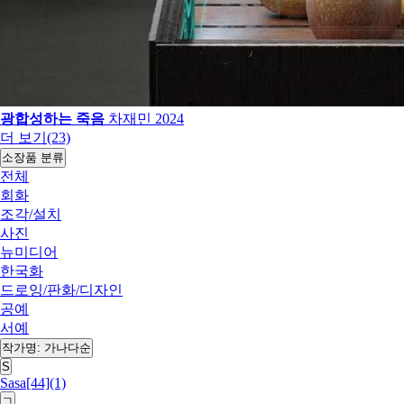
광합성하는 죽음
차재민
2024
더 보기(23)
소장품 분류
전체
회화
조각/설치
사진
뉴미디어
한국화
드로잉/판화/디자인
공예
서예
작가명: 가나다순
S
Sasa[44](1)
ㄱ