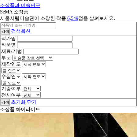
소장품과 미술연구
SeMA 소장품
서울시립미술관이 소장한 작품
6,549
점을 살펴보세요.
검색옵션
검색
작가명
작품명
재료/기법
부문
제작연도
수집연도
기증여부
전시여부
초기화
닫기
검색
소장품 하이라이트