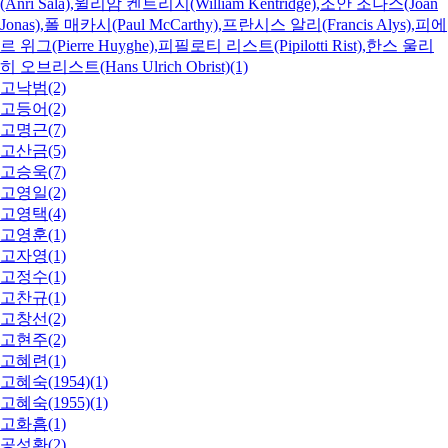
(Anri Sala),윌리암 켄트리지(William Kentridge),조안 조나스(Joan
Jonas),폴 매카시(Paul McCarthy),프란시스 알리(Francis Alys),피에
르 위그(Pierre Huyghe),피필로티 리스트(Pipilotti Rist),한스 울리
히 오브리스트(Hans Ulrich Obrist)(1)
고낙범(2)
고등어(2)
고명근(7)
고산금(5)
고승욱(7)
고영일(2)
고영택(4)
고영훈(1)
고자영(1)
고정수(1)
고찬규(1)
고창선(2)
고현주(2)
고혜련(1)
고혜숙(1954)(1)
고혜숙(1955)(1)
고화흠(1)
공성환(2)