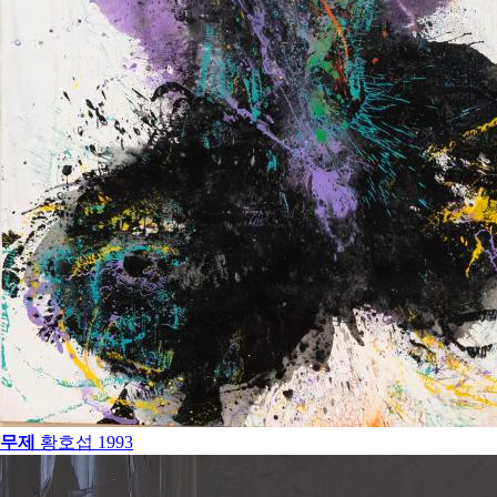
무제
황호섭
1993