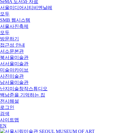
SeMA 도서와 자료
서울미디어시티비엔날레
모두
SMB 웹시스템
서울사진축제
모두
방문하기
접근성 안내
서소문본관
북서울미술관
서서울미술관
미술아카이브
사진미술관
남서울미술관
난지미술창작스튜디오
백남준을 기억하는 집
전시해설
로그인
검색
사이트맵
EN