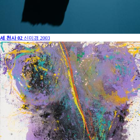
세 천사 02
신미경
2003