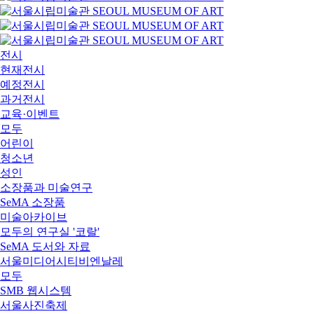
전시
현재전시
예정전시
과거전시
교육·이벤트
모두
어린이
청소년
성인
소장품과 미술연구
SeMA 소장품
미술아카이브
모두의 연구실 '코랄'
SeMA 도서와 자료
서울미디어시티비엔날레
모두
SMB 웹시스템
서울사진축제