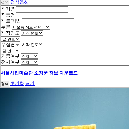
검색옵션
검색
작가명
작품명
재료/기법
부문
제작연도
수집연도
기증여부
전시여부
서울시립미술관 소장품 정보 다운로드
초기화
닫기
검색