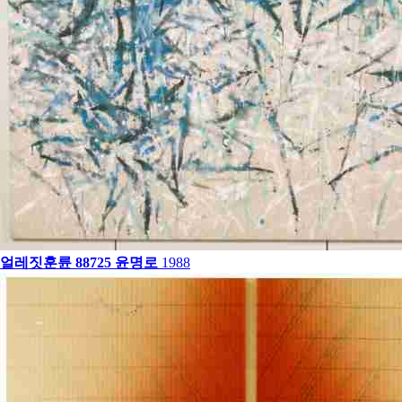
얼레짓훈륜 88725
윤명로
1988