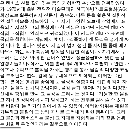
은 캔버스 천을 잘라 엮는 등의 기하학적 추상으로 전환하였다
가, 1970년대 초반 전위적 미술단체인 한국아방가르드협회(AG)
회장으로 활동하면서 신문지, 용수철, 나무 등을 활용한 실험적
인 설치미술을 시도하였다. 이 시기 다양한 오브제 작업에서 표
출되기 시작한 그의 물성에 대한 관심은 1974년 시작된 캔버스
작업 〈접합〉 연작으로 귀결되었다. 이 연작은 캔버스 표면에
물감을 칠한다는 개념에서 벗어나 걸쭉하게 갠 물감을 성기게 짜
인 마대 천 캔버스 뒷면에서 밀어 넣어 성긴 틈 사이를 통해 배어
나오게 하는 작가 특유의 방식을 이용한 작업이다. 여기에서 두
드러지는 것이 마대 천 캔버스 앞면에 송골송골하게 맺힌 물감
알갱이들이다. 작가는 이를 흘러내리게 하거나 특별히 고안한 나
이프나 주걱으로 흔적을 가하는 행위를 통해 물감의 다양한 표정
을 드러낸다. 흰색, 갈색 등 무채색으로 제작되는 이러한 〈접
합〉 연작은 행위를 중심에 둔 물성의 실험이다. 접합의 의미 자
체가 물질과 신체의 만남이며, 물감 긁기, 밀어내기 등의 다양한
신체적 행위를 만나 그 물성을 드러내는 것이다. “가능한 한 물질
그 자체인 상태에서 내가 말하고자 하는 전부를 말해줄 수 있기
를 바란다”는 작가의 말에서 알 수 있듯이, 이러한 행위는 재현을
거부하고 물질의 그 상태 자체를 드러내기 위한 행위이다. 그리
고 물감과 캔버스라는 물성 그 자체를 지향하는 이와 같은 행위
는 회화란 무엇인가라는 질문으로 이어진다.