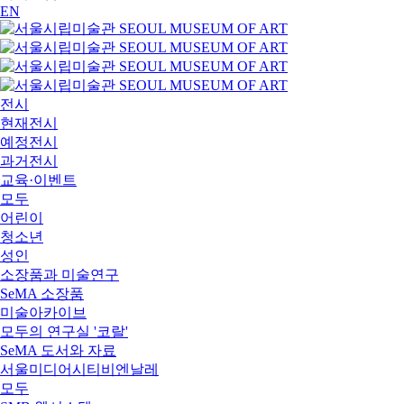
EN
전시
현재전시
예정전시
과거전시
교육·이벤트
모두
어린이
청소년
성인
소장품과 미술연구
SeMA 소장품
미술아카이브
모두의 연구실 '코랄'
SeMA 도서와 자료
서울미디어시티비엔날레
모두