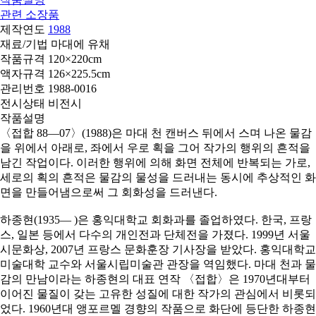
관련 소장품
제작연도
1988
재료/기법
마대에 유채
작품규격
120×220cm
액자규격
126×225.5cm
관리번호
1988-0016
전시상태
비전시
작품설명
〈접합 88―07〉(1988)은 마대 천 캔버스 뒤에서 스며 나온 물감
을 위에서 아래로, 좌에서 우로 획을 그어 작가의 행위의 흔적을
남긴 작업이다. 이러한 행위에 의해 화면 전체에 반복되는 가로,
세로의 획의 흔적은 물감의 물성을 드러내는 동시에 추상적인 화
면을 만들어냄으로써 그 회화성을 드러낸다.
하종현(1935― )은 홍익대학교 회화과를 졸업하였다. 한국, 프랑
스, 일본 등에서 다수의 개인전과 단체전을 가졌다. 1999년 서울
시문화상, 2007년 프랑스 문화훈장 기사장을 받았다. 홍익대학교
미술대학 교수와 서울시립미술관 관장을 역임했다. 마대 천과 물
감의 만남이라는 하종현의 대표 연작 〈접합〉은 1970년대부터
이어진 물질이 갖는 고유한 성질에 대한 작가의 관심에서 비롯되
었다. 1960년대 앵포르멜 경향의 작품으로 화단에 등단한 하종현