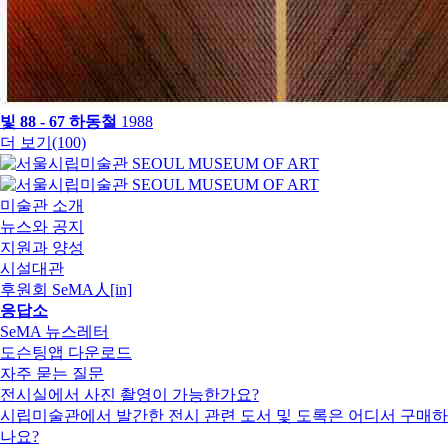
빛 88 - 67
하동철
1988
더 보기(100)
미술관 소개
뉴스와 공지
지원과 양성
시설대관
후원회 SeMA人[in]
응답소
SeMA 뉴스레터
도슨팅앱 다운로드
자주 묻는 질문
전시실에서 사진 촬영이 가능한가요?
시립미술관에서 발간한 전시 관련 도서 및 도록은 어디서 구매하
나요?