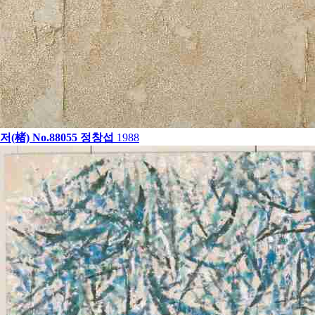
저(楮) No.88055
정창섭
1988