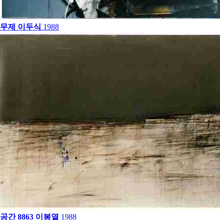
무제
이두식
1988
공간 8863
이봉열
1988