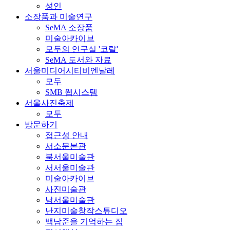
성인
소장품과 미술연구
SeMA 소장품
미술아카이브
모두의 연구실 '코랄'
SeMA 도서와 자료
서울미디어시티비엔날레
모두
SMB 웹시스템
서울사진축제
모두
방문하기
접근성 안내
서소문본관
북서울미술관
서서울미술관
미술아카이브
사진미술관
남서울미술관
난지미술창작스튜디오
백남준을 기억하는 집