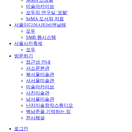
SeMA 소장품
미술아카이브
모두의 연구실 '코랄'
SeMA 도서와 자료
서울미디어시티비엔날레
모두
SMB 웹시스템
서울사진축제
모두
방문하기
접근성 안내
서소문본관
북서울미술관
서서울미술관
미술아카이브
사진미술관
남서울미술관
난지미술창작스튜디오
백남준을 기억하는 집
전시해설
로그인