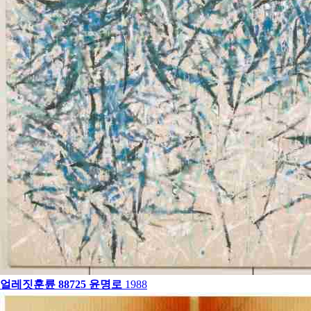
얼레짓훈륜 88725
윤명로
1988