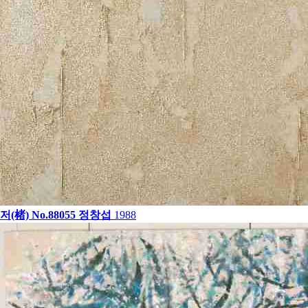
저(楮) No.88055
정창섭
1988