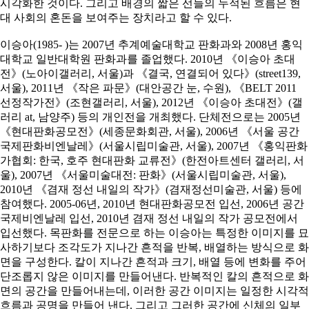
시각화한 것이다. 그리고 배경의 짧은 선들의 누적된 흐름은 현
대 사회의 혼돈을 보여주는 장치라고 할 수 있다.
이승아(1985- )는 2007년 추계예술대학교 판화과와 2008년 홍익
대학교 일반대학원 판화과를 졸업했다. 2010년 《이승아 초대
전》(노아이갤러리, 서울)과 《결국, 연결되어 있다》(street139,
서울), 2011년 《작은 파문》(대안공간 눈, 수원), 《BELT 2011
선정작가전》(조현갤러리, 서울), 2012년 《이승아 초대전》(갤
러리 at, 남양주) 등의 개인전을 개최했다. 단체전으로는 2005년
《현대판화공모전》(세종문화회관, 서울), 2006년 《서울 공간
국제판화비엔날레》(서울시립미술관, 서울), 2007년 《홍익판화
가협회: 한국, 호주 현대판화 교류전》(한전아트센터 갤러리, 서
울), 2007년 《서울미술대전: 판화》(서울시립미술관, 서울),
2010년 《겸재 정선 내일의 작가》(겸재정선미술관, 서울) 등에
참여했다. 2005-06년, 2010년 현대판화공모전 입선, 2006년 공간
국제비엔날레 입선, 2010년 겸재 정선 내일의 작가 공모전에서
입선했다. 목판화를 전문으로 하는 이승아는 특정한 이미지를 묘
사하기보다 조각도가 지나간 흔적을 반복, 배열하는 방식으로 화
면을 구성한다. 칼이 지나간 흔적과 크기, 배열 등에 변화를 주어
단조롭지 않은 이미지를 만들어낸다. 반복적인 칼의 흔적으로 화
면의 공간을 만들어내는데, 이러한 공간 이미지는 일정한 시각적
흐름과 공명을 만들어 낸다. 그리고 그러한 공간에 신체의 일부