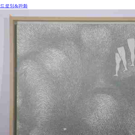
드로잉&판화