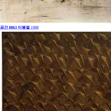
공간 8863
이봉열
1988