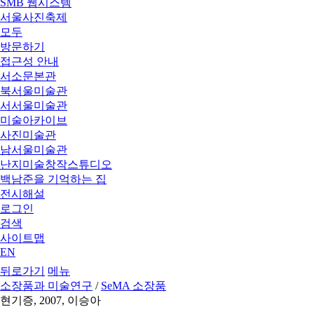
SMB 웹시스템
서울사진축제
모두
방문하기
접근성 안내
서소문본관
북서울미술관
서서울미술관
미술아카이브
사진미술관
남서울미술관
난지미술창작스튜디오
백남준을 기억하는 집
전시해설
로그인
검색
사이트맵
EN
뒤로가기
메뉴
소장품과 미술연구
/
SeMA 소장품
현기증, 2007, 이승아