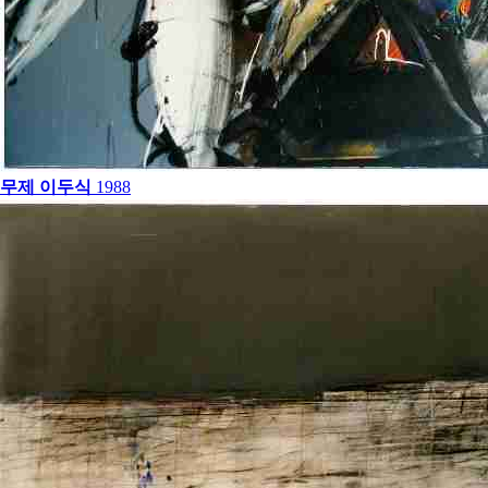
무제
이두식
1988