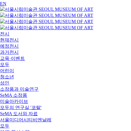
EN
전시
현재전시
예정전시
과거전시
교육·이벤트
모두
어린이
청소년
성인
소장품과 미술연구
SeMA 소장품
미술아카이브
모두의 연구실 '코랄'
SeMA 도서와 자료
서울미디어시티비엔날레
모두