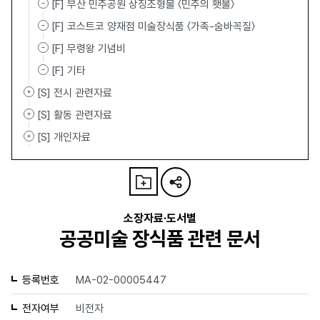
[F] 부산 민주공원 상징조형물 〈민주의 횃불〉
[F] 코스트코 양재점 미술장식품 〈가족-숨바꼭질〉
[F] 무령왕 기념비
[F] 기타
[S] 전시 관련자료
[S] 활동 관련자료
[S] 개인자료
소장자료·도서별
공공미술 장식품 관련 문서
등록번호
MA-02-00005447
전자여부
비전자