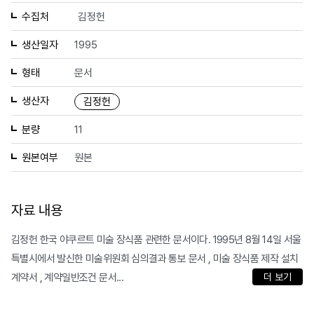
수집처
김정헌
생산일자
1995
형태
문서
생산자
김정헌
분량
11
원본여부
원본
자료 내용
김정헌 한국 야쿠르트 미술 장식품 관련한 문서이다. 1995년 8월 14일 서울
특별시에서 발신한 미술위원회 심의결과 통보 문서 , 미술 장식품 제작 설치
계약서 , 계약일반조건 문서...
더 보기