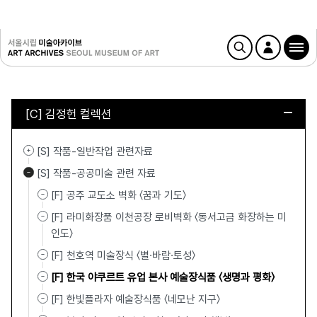
[C] 김정헌 컬렉션
[S] 작품-일반작업 관련자료
[S] 작품-공공미술 관련 자료
[F] 공주 교도소 벽화 〈꿈과 기도〉
[F] 라미화장품 이천공장 로비벽화 〈동서고금 화장하는 미
인도〉
[F] 천호역 미술장식 〈별·바람·토성〉
[F] 한국 야쿠르트 유업 본사 예술장식품 〈생명과 평화〉
[F] 한빛플라자 예술장식품 〈네모난 지구〉