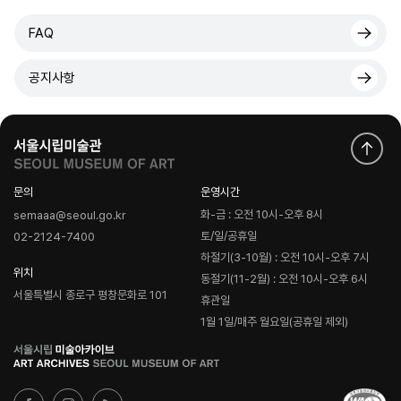
FAQ
공지사항
문의
운영시간
화-금 : 오전 10시-오후 8시
semaaa@seoul.go.kr
토/일/공휴일
02-2124-7400
하절기(3-10월) : 오전 10시-오후 7시
위치
동절기(11-2월) : 오전 10시-오후 6시
서울특별시 종로구 평창문화로 101
휴관일
1월 1일/매주 월요일(공휴일 제외)
로
고