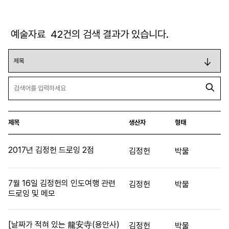
예술자료
42
건의 검색 결과가 있습니다.
제목
생산자
형태
2017년 김정헌 드로잉 2점
김정헌
박물
7월 16일 김정헌의 인도여행 관련
김정헌
박물
드로잉 및 메모
[날짜가 적혀 있는 龍安寺(용안사)
김정헌
박물