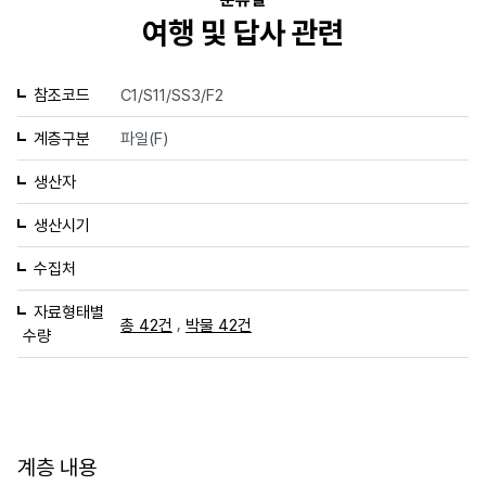
여행 및 답사 관련
참조코드
C1/S11/SS3/F2
계층구분
파일(F)
생산자
생산시기
수집처
자료형태별
,
총 42건
박물 42건
수량
계층 내용