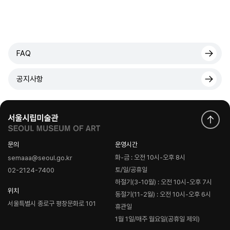
FAQ
공지사항
문의
운영시간
화-금 : 오전 10시-오후 8시
semaaa@seoul.go.kr
토/일/공휴일
02-2124-7400
하절기(3-10월) : 오전 10시-오후 7시
위치
동절기(11-2월) : 오전 10시-오후 6시
서울특별시 종로구 평창문화로 101
휴관일
1월 1일/매주 월요일(공휴일 제외)