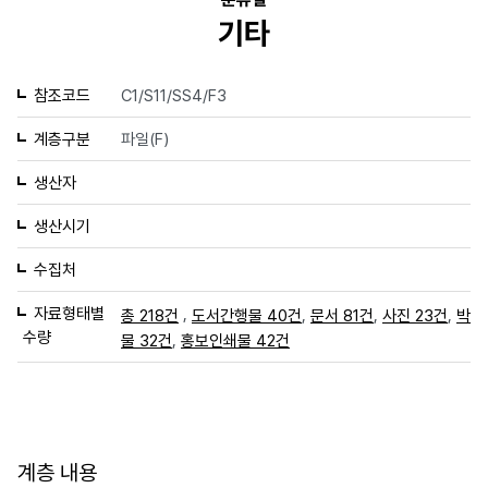
기타
참조코드
C1/S11/SS4/F3
계층구분
파일(F)
생산자
생산시기
수집처
자료형태별
,
,
,
,
총 218건
도서간행물 40건
문서 81건
사진 23건
박
수량
,
물 32건
홍보인쇄물 42건
계층 내용