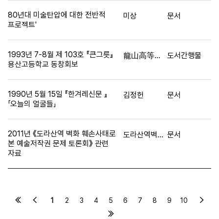
80년대 미술탄압에 대한 전반적
미상
문서
프로젝트'
1993년 7-8월 제 103호 『큰그릇』
龍山高等學校 同窓會報(용산고등학교 동창회보)
도서간행물
용산고등학교 동창회보
1990년 5월 15일 『한겨레신문 』
김정헌
문서
「오늘의 얼굴들」
2011년 《도라산역 벽화 훼손사태로
도라산역벽화 원상회복과 예술저작권 수호를 위한 대책위원회
문서
본 예술저작권 문제 토론회》 관련
자료
1
2
3
4
5
6
7
8
9
10