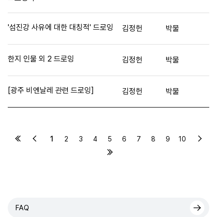
'섬진강 사유에 대한 대칭적' 드로잉
김정헌
박물
한지 인물 외 2 드로잉
김정헌
박물
[광주 비엔날레 관련 드로잉]
김정헌
박물
1
2
3
4
5
6
7
8
9
10
FAQ