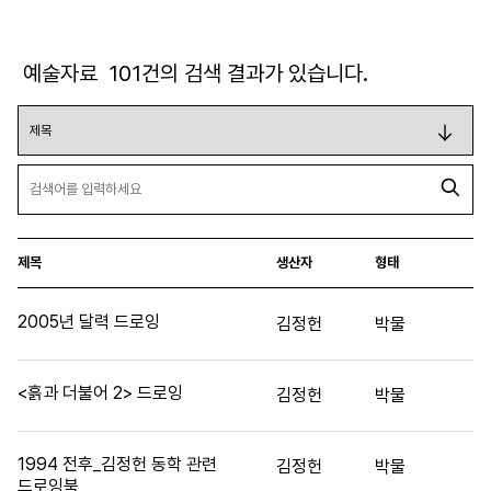
예술자료
101
건의 검색 결과가 있습니다.
제목
생산자
형태
2005년 달력 드로잉
김정헌
박물
<흙과 더불어 2> 드로잉
김정헌
박물
1994 전후_김정헌 동학 관련
김정헌
박물
드로잉북