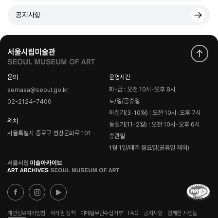
공지사항
문의
운영시간
화-금 : 오전 10시-오후 8시
semaaa@seoul.go.kr
토/일/공휴일
02-2124-7400
하절기(3-10월) : 오전 10시-오후 7시
위치
동절기(11-2월) : 오전 10시-오후 6시
서울특별시 종로구 평창문화로 101
휴관일
1월 1일/매주 월요일(공휴일 제외)
로
고
개인정보처리방침
저작권 정책
이메일무단수집거부
FAQ
공지사항
함께한 사람들