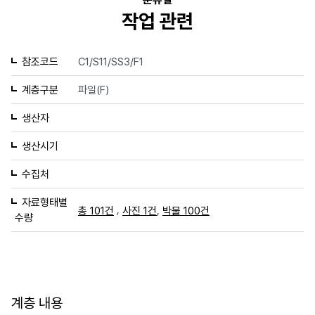
작업 관련
참조코드
C1/S11/SS3/F1
계층구분
파일(F)
생산자
생산시기
수집처
자료형태별
,
,
총 101건
사진 1건
박물 100건
수량
계층 내용