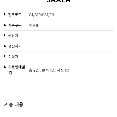
참조코드
C1/S10/SS1/F3
계층구분
파일(F)
생산자
생산시기
수집처
자료형태별
,
,
총 2건
문서 1건
사진 1건
수량
계층 내용