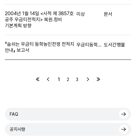
2004년 1월 14일 <사적 제 3857호
미상
문서
공주 우금티전적지> 복원.정비
기본계획 방향
『숨쉬는 우금티 동학농민전쟁 전적지
우금티동학농민전쟁100주년기념사업회
도서간행물
안내』 보고서
1
2
3
FAQ
공지사항