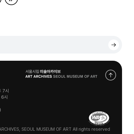
로
고
후 7시
후 6시
)
RCHIVES, SEOUL MUSEUM OF ART All rights reserved