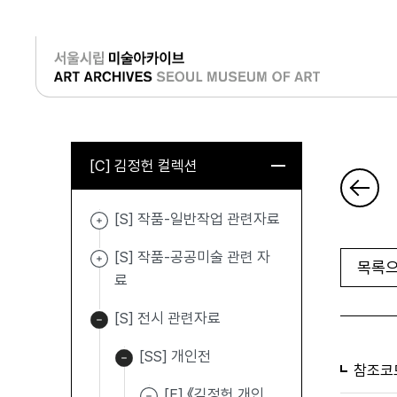
로그인
[C] 김정헌 컬렉션
[S] 작품-일반작업 관련자료
[S] 작품-공공미술 관련 자
목록으
료
[S] 전시 관련자료
[SS] 개인전
참조코
[F] 《김정헌 개인