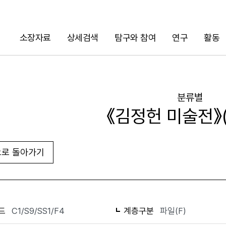
소장자료
상세검색
탐구와 참여
연구
활동
검색
분류별
《김정헌 미술전》(
로 돌아가기
화면인쇄
드
C1/S9/SS1/F4
계층구분
파일(F)