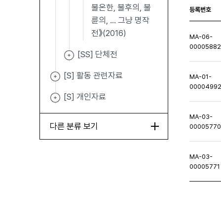
불온한, 불후의, 불
등록번호
륜의, ... 그냥 명작
전》(2016)
MA-06-
0000588
[SS] 단체전
[S] 활동 관련자료
MA-01-
0000499
[S] 개인자료
MA-03-
다른 분류 보기
0000577
MA-03-
00005771
처음페이지
이전페이지
다음페이지
마지막