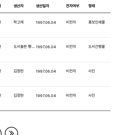
처
생산자
생산일자
전자여부
형태
헌
학고재
비전자
홍보인쇄물
1997.06.04
헌
도서출판 學古齎(학고재)
비전자
도서간행물
1997.06.04
헌
김정헌
비전자
사진
1997.06.04
헌
김정헌
비전자
사진
1997.06.04