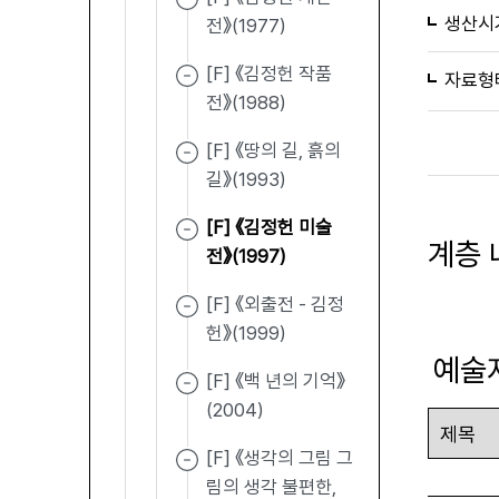
생산시
전》(1977)
[F] 《김정헌 작품
자료형
전》(1988)
[F] 《땅의 길, 흙의
길》(1993)
[F] 《김정헌 미술
계층 
전》(1997)
[F] 《외출전 - 김정
헌》(1999)
예술
[F] 《백 년의 기억》
(2004)
[F] 《생각의 그림 그
림의 생각 불편한,