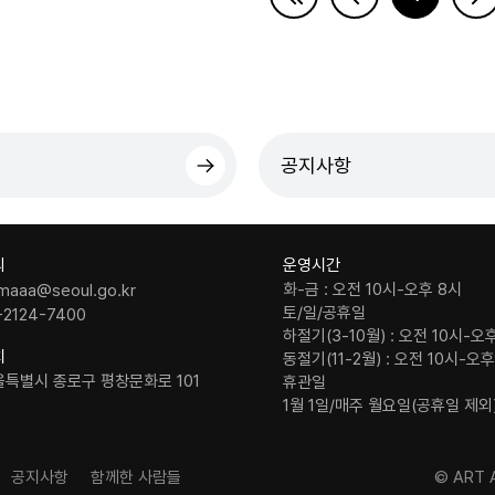
공지사항
의
운영시간
화-금 : 오전 10시-오후 8시
maaa@seoul.go.kr
토/일/공휴일
-2124-7400
하절기(3-10월) : 오전 10시-오
치
동절기(11-2월) : 오전 10시-오
울특별시 종로구 평창문화로 101
휴관일
1월 1일/매주 월요일(공휴일 제외
공지사항
함께한 사람들
© ART A