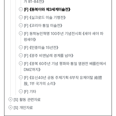
가 81-84전》
[F] 《동북아와 제3세계미술전》
[F] 《실크로드 미술 기행전》
[F] 《코리아 통일 미술전》
[F] 동학농민혁명 100주년 기념전시회 《새야 새야 파
랑새야》
[F] 《민중미술 15년전》
[F] 《광주 비엔날레 경계를 넘어》
[F] 《광복 60주년 기념 평화와 통일 염원전 베를린에서
DMZ까지》
[F] 《유신40년 공동 주제기획 6부작 유체이탈 維體離
脫, 1부 국가의 소리》
[F] 기타
[S] 활동 관련자료
[S] 개인자료