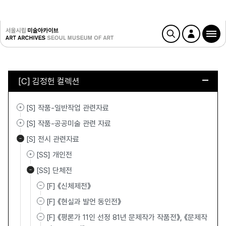
[C] 김정헌 컬렉션
[S] 작품-일반작업 관련자료
[S] 작품-공공미술 관련 자료
[S] 전시 관련자료
[SS] 개인전
[SS] 단체전
[F] 《신체제전》
[F] 《현실과 발언 동인전》
[F] 《평론가 11인 선정 81년 문제작가 작품전》, 《문제작