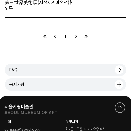
第三世界美術展(제삼세계미술전)》
도록
1
FAQ
공지사항
문의
운영시간
화-금 : 오전 10시-오후 8시
semaaa@seoul.go.kr