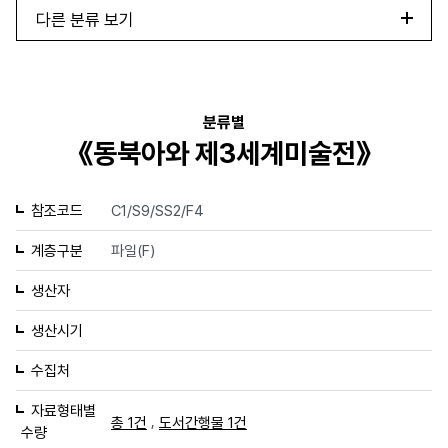
다른 분류 보기
분류별
《동북아와 제3세계미술전》
참조코드
C1/S9/SS2/F4
계층구분
파일(F)
생산자
생산시기
수집처
자료형태별
,
총 1건
도서간행물 1건
수량