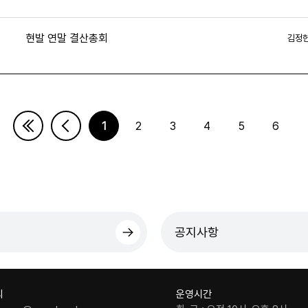
현발 연말 결산총회
김정
5
1
2
3
4
5
6
다음페이지
마지막페이지
공지사항
의
운영시간