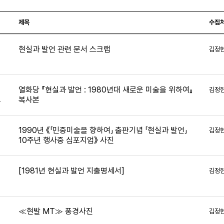
제목
수집
현실과 발언 관련 문서 스크랩
김정
5
열화당 『현실과 발언 : 1980년대 새로운 미술을 위하여』
김정
복사본
4
1990년 《「민중미술을 향하여」 출판기념 「현실과 발언」
김정
10주년 행사중 심포지엄》 사진
9
[1981년 현실과 발언 지출명세서]
김정
6
≪현발 MT≫ 풍경사진
김정
0