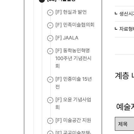
[F] 현실과 발언
생산시
[F] 민족미술협의회
자료형
[F] JAALA
[F] 동학농민혁명
100주년 기념전시
회
계층 
[F] 민중미술 15년
전
[F] 오윤 기념사업
예술
회
[F] 미술공간 지원
[F] 공공미술정책·