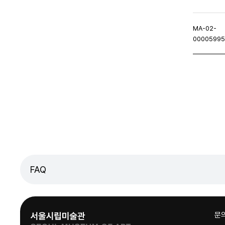
MA-02-
0000599
이지
이전페이지
FAQ
문