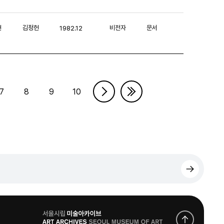
헌
김정헌
비전자
문서
1982.12
7
8
9
10
로
고