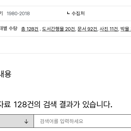
기
1980-2018
수집처
태별 수량
,
,
,
,
총 128건
도서간행물 20건
문서 92건
사진 11건
박물 
내용
자료
128
건의 검색 결과가 있습니다.
검색