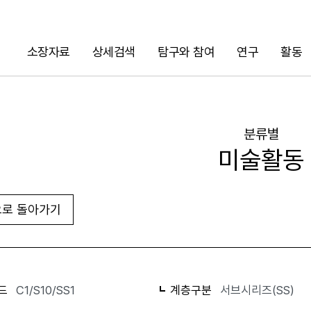
소장자료
상세검색
탐구와 참여
연구
활동
검색
분류별
미술활동
로 돌아가기
화면인쇄
드
C1/S10/SS1
계층구분
서브시리즈(SS)