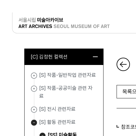
로그인
[C] 김정헌 컬렉션
[S] 작품-일반작업 관련자료
[S] 작품-공공미술 관련 자
목록으
료
[S] 전시 관련자료
[S] 활동 관련자료
참조코
[SS] 미술활동