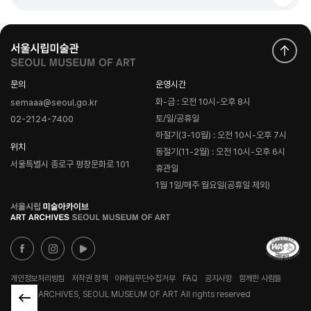
문의
운영시간
화-금 : 오전 10시-오후 8시
semaaa@seoul.go.kr
토/일/공휴일
02-2124-7400
하절기(3-10월) : 오전 10시-오후 7시
위치
동절기(11-2월) : 오전 10시-오후 6시
서울특별시 종로구 평창문화로 101
휴관일
1월 1일/매주 월요일(공휴일 제외)
로
고
개인정보처리방침
저작권 정책
이메일무단수집거부
FAQ
공지사항
함께한 사람들
© ART ARCHIVES, SEOUL MUSEUM OF ART All rights reserved