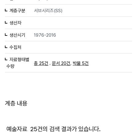
계층구분
서브시리즈(SS)
생산자
생산시기
1976-2016
수집처
자료형태별
,
,
총 25건
문서 20건
박물 5건
수량
계층 내용
예술자료
25
건의 검색 결과가 있습니다.