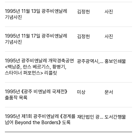
1995년 11월 13일 광주비엔날레
김정헌
사진
기념사진
1995년 11월 17일 광주비엔날레
김정헌
사진
기념사진
1995년 광주비엔날레 개막경축공연
광주광역시,광주매일
홍보인쇄물
<백남준, 란스 베르기스, 황병기,
스타이너 퍼포먼스> 리플릿
1995년 《광주 비엔날레 국제전》
미상
문서
출품작 목록
1995년 제1회 광주비엔날레 《경계를
재단법인 광주비엔날레
도서간행물
넘어 Beyond the Borders》 도록