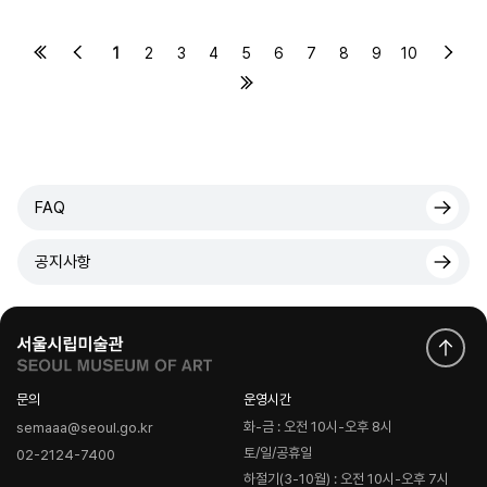
1
2
3
4
5
6
7
8
9
10
FAQ
공지사항
문의
운영시간
화-금 : 오전 10시-오후 8시
semaaa@seoul.go.kr
토/일/공휴일
02-2124-7400
하절기(3-10월) : 오전 10시-오후 7시