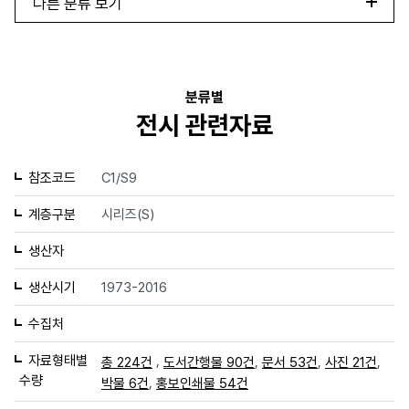
다른 분류 보기
분류별
전시 관련자료
참조코드
C1/S9
계층구분
시리즈(S)
생산자
생산시기
1973-2016
수집처
자료형태별
,
,
,
,
총 224건
도서간행물 90건
문서 53건
사진 21건
수량
,
박물 6건
홍보인쇄물 54건