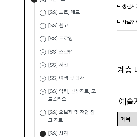
생산시
[SS] 노트, 메모
자료형
[SS] 원고
[SS] 드로잉
[SS] 스크랩
[SS] 서신
계층 
[SS] 여행 및 답사
[SS] 약력, 신상자료, 포
트폴리오
예술
[SS] 오브제 및 작업 참
고 자료
[SS] 사진