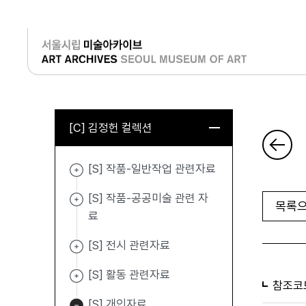
로그인
[C] 김정헌 컬렉션
[S] 작품-일반작업 관련자료
[S] 작품-공공미술 관련 자
목록으
료
[S] 전시 관련자료
[S] 활동 관련자료
참조코
[S] 개인자료