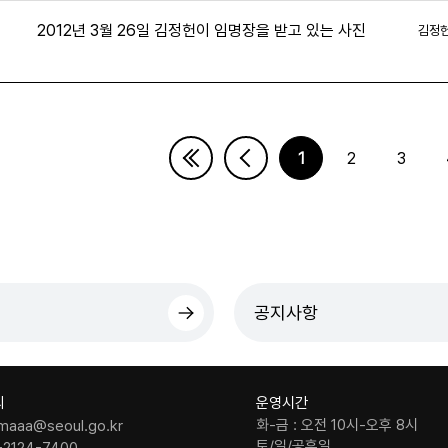
2012년 3월 26일 김정헌이 임명장을 받고 있는 사진
김정
1
2
3
페이지
마지막페이지
공지사항
의
운영시간
화-금 : 오전 10시-오후 8시
maaa@seoul.go.kr
토/일/공휴일
-2124-7400