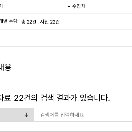
기
수집처
태별 수량
,
총 22건
사진 22건
내용
자료
22
건의 검색 결과가 있습니다.
검색