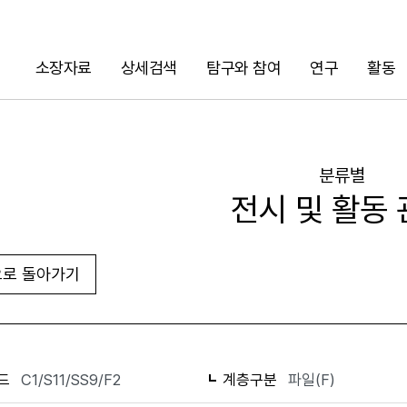
소장자료
상세검색
탐구와 참여
연구
활동
검색
분류별
전시 및 활동
로 돌아가기
화면인쇄
드
C1/S11/SS9/F2
계층구분
파일(F)