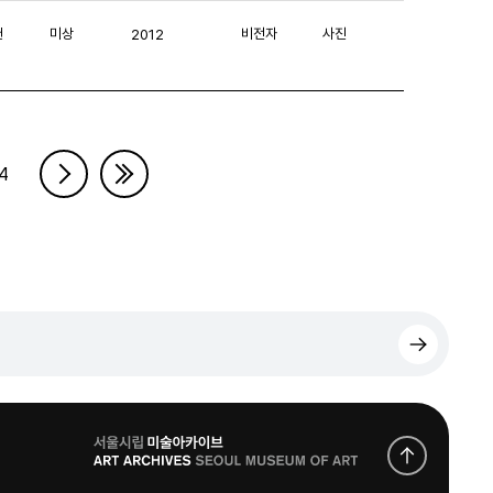
헌
미상
비전자
사진
2012
4
로
고