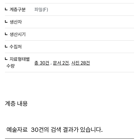
계층구분
파일(F)
생산자
생산시기
수집처
자료형태별
,
,
총 30건
문서 2건
사진 28건
수량
계층 내용
예술자료
30
건의 검색 결과가 있습니다.