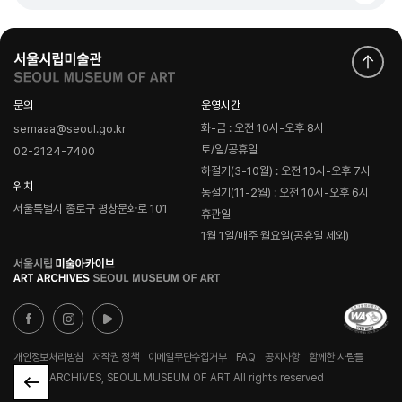
문의
운영시간
화-금 : 오전 10시-오후 8시
semaaa@seoul.go.kr
토/일/공휴일
02-2124-7400
하절기(3-10월) : 오전 10시-오후 7시
위치
동절기(11-2월) : 오전 10시-오후 6시
서울특별시 종로구 평창문화로 101
휴관일
1월 1일/매주 월요일(공휴일 제외)
로
고
개인정보처리방침
저작권 정책
이메일무단수집거부
FAQ
공지사항
함께한 사람들
© ART ARCHIVES, SEOUL MUSEUM OF ART All rights reserved