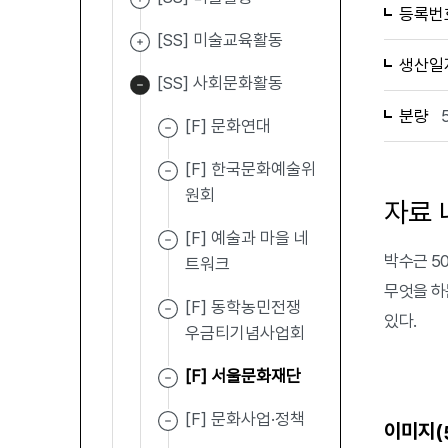
등록번
[SS] 미술교육활동
생산일
[SS] 사회문화활동
분량
[F] 문화연대
[F] 한국문화예술위
원회
자료 
[F] 예술과 마을 네
박수근 5
트워크
무엇을 하
[F] 동학농민전쟁
있다.
우금티기념사업회
[F] 서울문화재단
[F] 문화사업·정책
이미지(