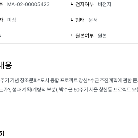
호
MA-02-00005423
전자여부
비전자
자
미상
형태
문서
5
원본여부
원본
내용
0주기 기념 창조문화*도시 융합 프로젝트 창신*수근 추진계획에 관한 문서이
는가?, 성과 계획(계량적 부분), 박수근 50주기 서울 창신동 프로젝트 
)
5