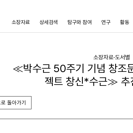
소장자료
상세검색
탐구와 참여
연구
활동
검색
소장자료·도서별
≪박수근 50주기 기념 창조
젝트 창신*수근≫ 추
로 돌아가기
URL 복사
화면인쇄