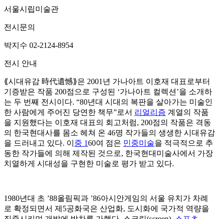
서울시립미술관
전시문의
박지수 02-2124-8954
전시 안내
⟪시대유감 時代遺憾⟫은 2001년 가나아트 이호재 대표로부터
기증받은 작품 200점으로 구성된 ‘가나아트 컬렉션’을 소개하
는 두 번째 전시이다. “80년대 시대의 복판을 살아가는 미술인
한 사람에게 주어진 당연한 책무”로서
리얼리즘
계열의 작품
을 지원했다는 이호재 대표의 회고처럼, 200점의 작품은 격동
의 한국현대사를 몸소 헤쳐 온 46명 작가들의 생생한 시대유감
을 드러내고 있다. 이
중 1
60여 점은
민중미술
을 적극적으로 추
동한 작가들에 의해 제작된 것으로, 한국현대미술사에서 가장
치열하게 시대성을 구현한 미술로 평가 받고 있다.
1980년대 초 ’88올림픽과 ’86아시안게임의 서울 유치가 차례
로 확정되면서 제5공화국은 산업화, 도시화에 국가적 역량을
집중시키며 개발에 박차를 가했다. 스크린(screen),
스포츠