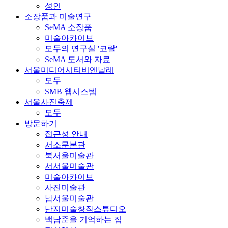
성인
소장품과 미술연구
SeMA 소장품
미술아카이브
모두의 연구실 '코랄'
SeMA 도서와 자료
서울미디어시티비엔날레
모두
SMB 웹시스템
서울사진축제
모두
방문하기
접근성 안내
서소문본관
북서울미술관
서서울미술관
미술아카이브
사진미술관
남서울미술관
난지미술창작스튜디오
백남준을 기억하는 집