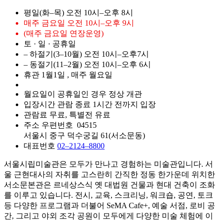
평일(화–목)
오전
10시–오후 8시
매주 금요일
오전 10시–오후 9시
(매주 금요일 연장운영)
토 · 일 · 공휴일
– 하절기(3–10월)
오전
10시–오후7시
– 동절기(11–2월)
오전
10시–오후 6시
휴관
1월1일
, 매주 월요일
월요일이 공휴일인 경우 정상 개관
입장시간
관람 종료 1시간 전까지 입장
관람료
무료, 특별전 유료
주소
우편번호 04515
서울시 중구 덕수궁길 61(서소문동)
대표번호
02–2124–8800
서울시립미술관은 모두가 만나고 경험하는 미술관입니다. 서
울 근현대사의 자취를 고스란히 간직한 정동 한가운데 위치한
서소문본관은 르네상스식 옛 대법원 건물과 현대 건축이 조화
를 이루고 있습니다. 전시, 교육, 스크리닝, 워크숍, 공연, 토크
등 다양한 프로그램과 더불어 SeMA Cafe+, 예술 서점, 로비 공
간, 그리고 야외 조각 공원이 모두에게 다양한 미술 체험에 이