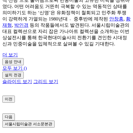
적 신명’으로 풀어냄으로써 민중미술의 고유한 미학을 성취하
였다. 어떤 어려움도 거뜬히 극복할 수 있는 역동적인 상태를
의미하기도 하는 ‘신명’은 유화정책이 철회되고 민주화 투쟁
이 강력하게 가열되는 1980년대 중〮후반에 제작된
안창홍
,
황
재형
,
박인경
등의 작품들에서도 발견된다. 서울시립미술관의
대표 컬렉션으로 자리 잡은 가나아트 컬렉션을 소개하는 이번
상설전시를 통해 한국현대미술사의 전환기를 견인한 시대정
신과 민중미술을 입체적으로 살펴볼 수 있길 기대한다.
더 보기
음성 안내
모두 보기
(
)
설치 전경
슬라이드 보기
그리드 보기
이전
다음
서울시립미술관 서소문본관