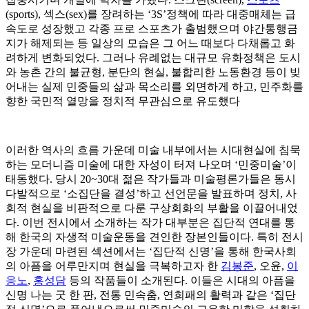
(sports), 섹스(sex)를 장려하는 ‘3S’정책에 따라 대중매체는 급
속도로 성장했고 각종 프로 스포츠가 출범했으며 야간통행금
지가 해제되는 등 일상의 모습은 그 어느 때보다 다채롭고 화
려하게 변화되었다. 그러나 유례없는 대규모 유화정책은 도시
와 농촌 간의 불균형, 분단의 현실, 불합리한 노동환경 등이 빚
어내는 실제 민중들의 삶과 목소리를 외면하게 하고, 민주화를
향한 국민적 열망을 정치적 무관심으로 유도했다
이러한 역사의 흐름 가운데 미술 내부에서는 시대현실에 침묵
하는 모더니즘 미술에 대한 자성이 터져 나오며 ‘민중미술’이
태동했다. 당시 20~30대 젊은 작가들과 미술평론가들은 동시
다발적으로 ‘소집단을 결성’하고 선언문을 발표하며 정치, 사
회적 현실을 비판적으로 다룬 구상회화의 부활을 이끌어내었
다. 이번 전시에서 소개하는 작가 대부분은 집단적 연대를 통
해 한국의 자생적 미술운동을 견인한 장본인들이다. 특히 전시
장 가운데 마련된 섹션에서는 ‘집단적 신명’을 통해 한국사회
의 아픔을 어루만지며 현실을 극복하고자 한
김봉준
, 오윤,
이
응노
,
홍성담
등의 작품들이 소개된다. 이들은 시대의 아픔을
신명 나는 굿 한 판, 전통 민속춤, 연희패의 활력과 같은 ‘집단