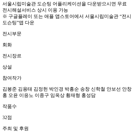
서울시립미술관 도슨팅 어플리케이션을 다운받으시면 무료
전시해설서비스 상시 이용 가능
※ 구글플레이 또는 애플 앱스토어에서 서울시립미술관 “전시
도슨팅”앱 다운
전시부문
회화
전시장르
상설
참여작가
김봉준 김용태 김정헌 박인경 박흥순 송창 신학철 안보선 안창
홍 오윤 이응노 이종구 임옥상 황재형 홍성담
작품수
32점
주최 및 후원