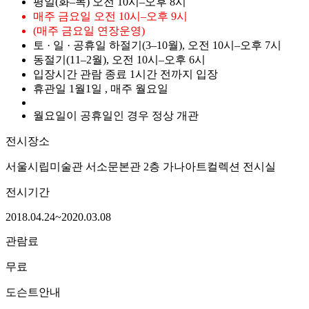
평일(화–목)
오전
10시–오후 8시
매주 금요일
오전 10시–오후 9시
(매주 금요일 연장운영)
토 · 일 · 공휴일
하절기(3–10월), 오전
10시–오후 7시
동절기(11–2월), 오전
10시–오후 6시
입장시간
관람 종료 1시간 전까지 입장
휴관일
1월1일
, 매주 월요일
월요일이 공휴일인 경우 정상 개관
전시장소
서울시립미술관 서소문본관 2층
가나아트컬렉션 전시실
전시기간
2018.04.24~2020.03.08
관람료
무료
도슨트안내