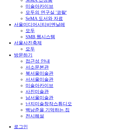
SeMA 소장품
미술아카이브
모두의 연구실 '코랄'
SeMA 도서와 자료
서울미디어시티비엔날레
모두
SMB 웹시스템
서울사진축제
모두
방문하기
접근성 안내
서소문본관
북서울미술관
서서울미술관
미술아카이브
사진미술관
남서울미술관
난지미술창작스튜디오
백남준을 기억하는 집
전시해설
로그인