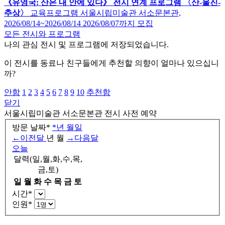
《유영국: 산은 내 안에 있다》 전시 연계 프로그램 〈산-울진-
추상〉
교육프로그램
서울시립미술관 서소문본관,
2026/08/14~2026/08/14
2026/08/07까지 모집
모든 전시와 프로그램
나의 관심 전시 및 프로그램에 저장되었습니다.
이 전시를 동료나 친구들에게 추천할 의향이 얼마나 있으십니
까?
안함
1
2
3
4
5
6
7
8
9
10
추천함
닫기
서울시립미술관 서소문본관
전시 사전 예약
방문 날짜
*
*
년
월
일
←
이전달
년
월
→
다음달
오늘
달력(일,월,화,수,목,
금,토)
일
월
화
수
목
금
토
시간
*
인원
*