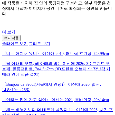
에 작품을 배치해 집 안의 풍경처럼 구성하고, 일부 작품은 천
장에서 매달아 이미지가 공간 너머로 확장되는 장면을 만듭니
다.
더 보기
주요 작품
슬라이드 보기
그리드 보기
〈너는 어디서 왔니〉
이신애
2019, 패브릭 프린팅, 74×99cm
〈달 아래의 오후, 해 아래의 밤〉
이신애
2026, 3D 프린트 오
브제, 필름프린트, 7×4.5×7cm (3D프린트 오브제 속 장난감 카
메라 안에 작품 설치)
〈Bonjour de Seoul(서울에서 안녕)〉
이신애
2026, 엽서,
14.8×10cm 26종
〈이티는 집에 가고 싶어〉
이신애
2021, 북바인딩, 20×14cm
〈새는 비행기보다 더 빠르게 날았다 1〉
이신애
2026, 사진 프