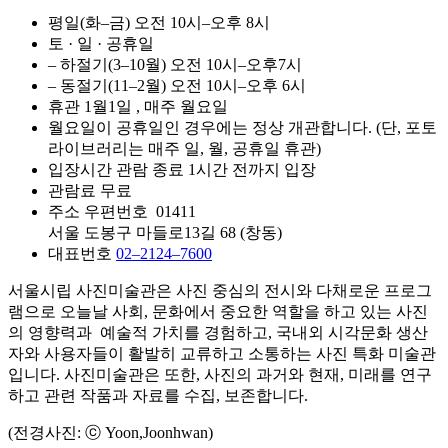
평일(화–금)
오전
10시–오후 8시
토 · 일 · 공휴일
– 하절기(3–10월)
오전
10시–오후7시
– 동절기(11–2월)
오전
10시–오후 6시
휴관
1월1일
, 매주 월요일
월요일이 공휴일인 경우에는 정상 개관합니다. (단, 포토
라이브러리는 매주 일, 월, 공휴일 휴관)
입장시간
관람 종료 1시간 전까지 입장
관람료
무료
주소
우편번호 01411
서울 도봉구 마들로13길 68 (창동)­
대표번호
02–2124–7600
서울시립 사진미술관은 사진 중심의 전시와 다채로운 프로그
램으로 오늘날 사회, 문화에서 중요한 역할을 하고 있는 사진
의 영향력과 예술적 가치를 경험하고, 국내외 시각문화 생산
자와 사용자들이 활발히 교류하고 소통하는 사진 특화 미술관
입니다. 사진미술관은 또한, 사진의 과거와 현재, 미래를 연구
하고 관련 작품과 자료를 수집, 보존합니다.
(전경사진: ⓒ Yoon,Joonhwan)