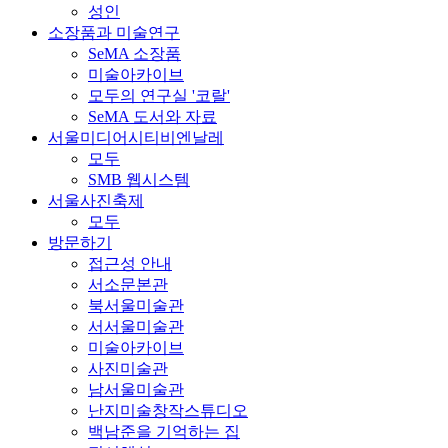
성인
소장품과 미술연구
SeMA 소장품
미술아카이브
모두의 연구실 '코랄'
SeMA 도서와 자료
서울미디어시티비엔날레
모두
SMB 웹시스템
서울사진축제
모두
방문하기
접근성 안내
서소문본관
북서울미술관
서서울미술관
미술아카이브
사진미술관
남서울미술관
난지미술창작스튜디오
백남준을 기억하는 집