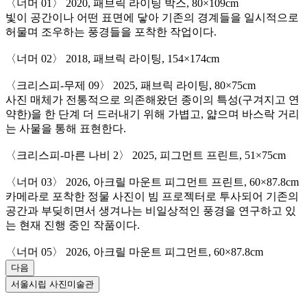
〈너머 01〉
2020, 패브릭 라이팅 박스, 80×109cm
빛이 공간이나 어떤 표면에 닿아 기존의 경계들을 일시적으로
허물며 조우하는 풍경들을 포착한 작업이다.
〈너머 02〉
2018, 패브릭 라이팅, 154×174cm
〈크리스피-무제 09〉
2025, 패브릭 라이팅, 80×75cm
사진 매체가 전통적으로 의존해왔던 종이의 특성(구겨지고 연
약한)을 한 단계 더 드러내기 위해 가볍고, 얇으며 바스락 거리
는 사물을 통해 표현한다.
〈크리스피-마른 나비 2〉
2025, 피그먼트 프린트, 51×75cm
〈너머 03〉
2026, 아크릴 마운트 피그먼트 프린트, 60×87.8cm
카메라로 포착한 정물 사진이 빔 프로젝터로 투사되어 기존의
공간과 부딪히면서 생겨나는 비일상적인 풍경을 연구하고 있
는 현재 진행 중인 작품이다.
〈너머 05〉
2026, 아크릴 마운트 피그먼트, 60×87.8cm
다음
서울시립 사진미술관