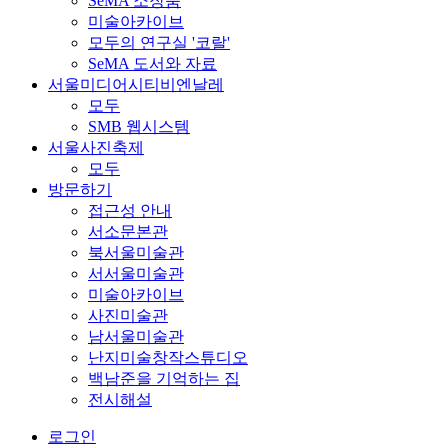
SeMA 소장품
미술아카이브
모두의 연구실 '코랄'
SeMA 도서와 자료
서울미디어시티비엔날레
모두
SMB 웹시스템
서울사진축제
모두
방문하기
접근성 안내
서소문본관
북서울미술관
서서울미술관
미술아카이브
사진미술관
남서울미술관
난지미술창작스튜디오
백남준을 기억하는 집
전시해설
로그인