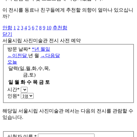
이 전시를 동료나 친구들에게 추천할 의향이 얼마나 있으십니
까?
안함
1
2
3
4
5
6
7
8
9
10
추천함
닫기
서울시립 사진미술관
전시 사전 예약
방문 날짜
*
*
년
월
일
←
이전달
년
월
→
다음달
오늘
달력(일,월,화,수,목,
금,토)
일
월
화
수
목
금
토
시간
*
인원
*
해당일
서울시립 사진미술관 에서는 다음의 전시를 관람할 수
있습니다.
신청자 이름
*