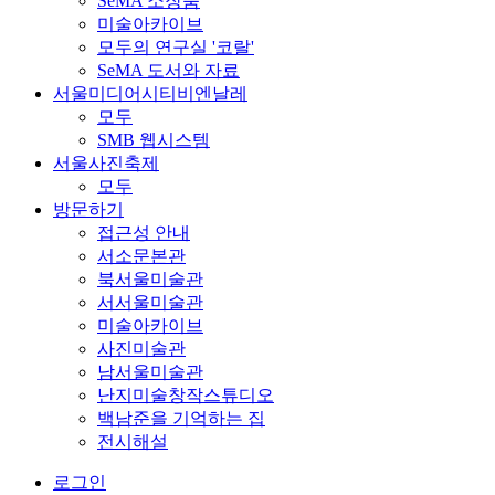
SeMA 소장품
미술아카이브
모두의 연구실 '코랄'
SeMA 도서와 자료
서울미디어시티비엔날레
모두
SMB 웹시스템
서울사진축제
모두
방문하기
접근성 안내
서소문본관
북서울미술관
서서울미술관
미술아카이브
사진미술관
남서울미술관
난지미술창작스튜디오
백남준을 기억하는 집
전시해설
로그인