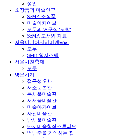
성인
소장품과 미술연구
SeMA 소장품
미술아카이브
모두의 연구실 '코랄'
SeMA 도서와 자료
서울미디어시티비엔날레
모두
SMB 웹시스템
서울사진축제
모두
방문하기
접근성 안내
서소문본관
북서울미술관
서서울미술관
미술아카이브
사진미술관
남서울미술관
난지미술창작스튜디오
백남준을 기억하는 집