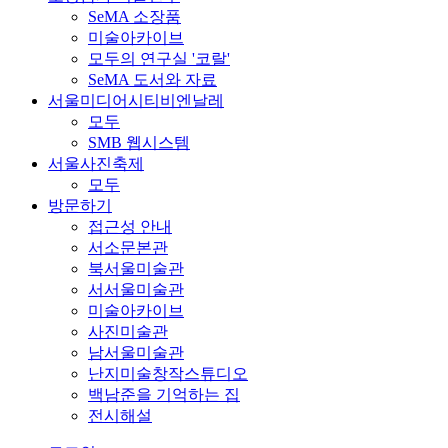
SeMA 소장품
미술아카이브
모두의 연구실 '코랄'
SeMA 도서와 자료
서울미디어시티비엔날레
모두
SMB 웹시스템
서울사진축제
모두
방문하기
접근성 안내
서소문본관
북서울미술관
서서울미술관
미술아카이브
사진미술관
남서울미술관
난지미술창작스튜디오
백남준을 기억하는 집
전시해설