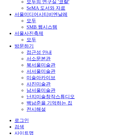
모두의 연구실 '코랄'
SeMA 도서와 자료
서울미디어시티비엔날레
모두
SMB 웹시스템
서울사진축제
모두
방문하기
접근성 안내
서소문본관
북서울미술관
서서울미술관
미술아카이브
사진미술관
남서울미술관
난지미술창작스튜디오
백남준을 기억하는 집
전시해설
로그인
검색
사이트맵