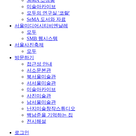
SeMA 소장품
미술아카이브
모두의 연구실 '코랄'
SeMA 도서와 자료
서울미디어시티비엔날레
모두
SMB 웹시스템
서울사진축제
모두
방문하기
접근성 안내
서소문본관
북서울미술관
서서울미술관
미술아카이브
사진미술관
남서울미술관
난지미술창작스튜디오
백남준을 기억하는 집
전시해설
로그인