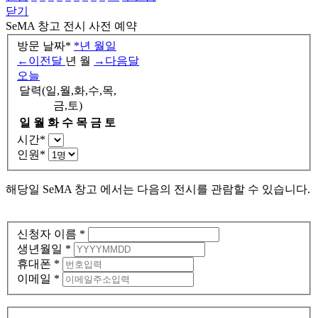
닫기
SeMA 창고
전시 사전 예약
방문 날짜
*
*
년
월
일
←
이전달
년
월
→
다음달
오늘
달력(일,월,화,수,목,
금,토)
일
월
화
수
목
금
토
시간
*
인원
*
해당일
SeMA 창고 에서는 다음의 전시를 관람할 수 있습니다.
신청자 이름
*
생년월일
*
휴대폰
*
이메일
*