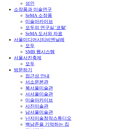
성인
소장품과 미술연구
SeMA 소장품
미술아카이브
모두의 연구실 '코랄'
SeMA 도서와 자료
서울미디어시티비엔날레
모두
SMB 웹시스템
서울사진축제
모두
방문하기
접근성 안내
서소문본관
북서울미술관
서서울미술관
미술아카이브
사진미술관
남서울미술관
난지미술창작스튜디오
백남준을 기억하는 집